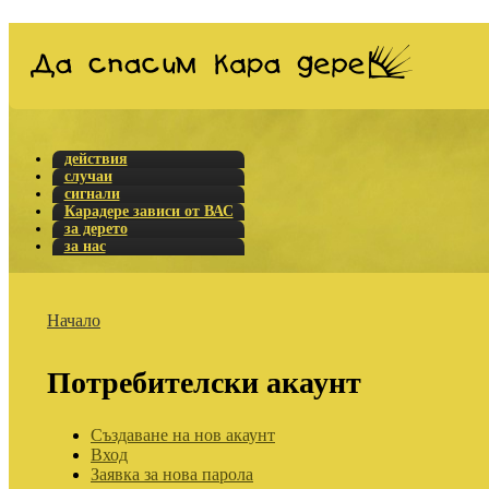
действия
случаи
сигнали
Карадере зависи от ВАС
за дерето
за нас
Начало
Потребителски акаунт
Създаване на нов акаунт
Вход
Заявка за нова парола