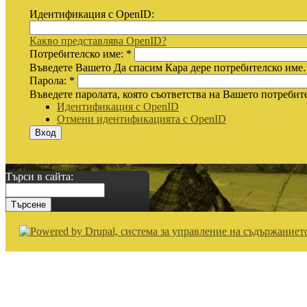
Идентификация с OpenID:
Какво представлява OpenID?
Потребителско име:
*
Въведете Вашето Да спасим Кара дере потребителско име.
Парола:
*
Въведете паролата, която съответства на Вашето потребит
Идентификация с OpenID
Отмени идентификацията с OpenID
Търси в сайта: