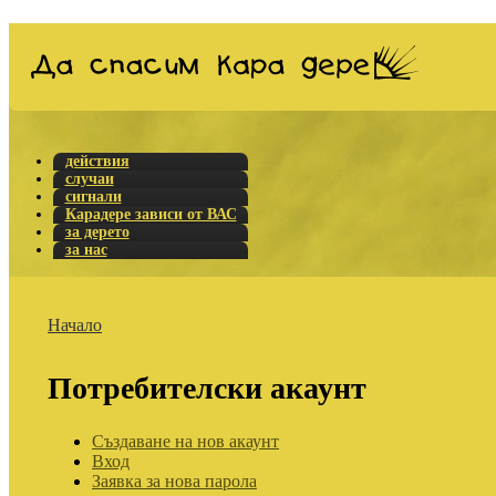
действия
случаи
сигнали
Карадере зависи от ВАС
за дерето
за нас
Начало
Потребителски акаунт
Създаване на нов акаунт
Вход
Заявка за нова парола