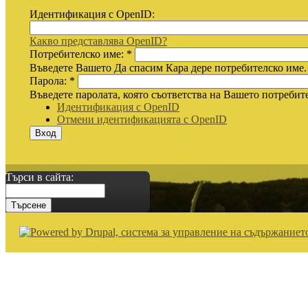
Идентификация с OpenID:
Какво представлява OpenID?
Потребителско име:
*
Въведете Вашето Да спасим Кара дере потребителско име.
Парола:
*
Въведете паролата, която съответства на Вашето потребит
Идентификация с OpenID
Отмени идентификацията с OpenID
Търси в сайта: