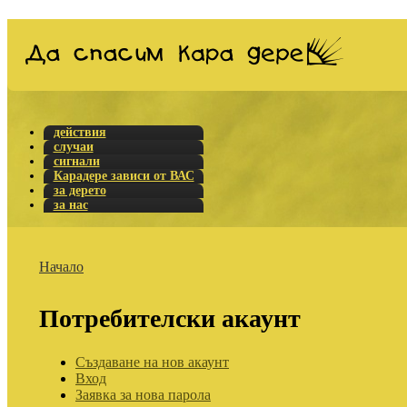
действия
случаи
сигнали
Карадере зависи от ВАС
за дерето
за нас
Начало
Потребителски акаунт
Създаване на нов акаунт
Вход
Заявка за нова парола