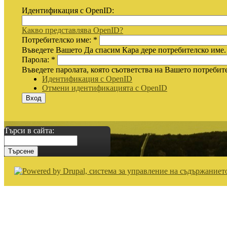
Идентификация с OpenID:
Какво представлява OpenID?
Потребителско име:
*
Въведете Вашето Да спасим Кара дере потребителско име.
Парола:
*
Въведете паролата, която съответства на Вашето потребит
Идентификация с OpenID
Отмени идентификацията с OpenID
Търси в сайта: