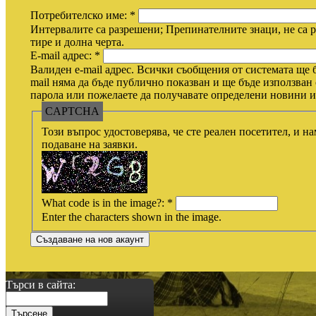
Потребителско име:
*
Интервалите са разрешени; Препинателните знаци, не са р
тире и долна черта.
E-mail адрес:
*
Валиден e-mail адрес. Всички съобщения от системата ще б
mail няма да бъде публично показван и ще бъде използван 
парола или пожелаете да получавате определени новини ил
CAPTCHA
Този въпрос удостоверява, че сте реален посетител, и н
подаване на заявки.
What code is in the image?:
*
Enter the characters shown in the image.
Търси в сайта: