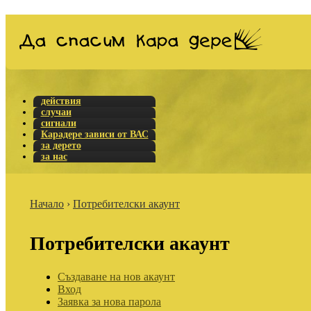
действия
случаи
сигнали
Карадере зависи от ВАС
за дерето
за нас
Начало
›
Потребителски акаунт
Потребителски акаунт
Създаване на нов акаунт
Вход
Заявка за нова парола