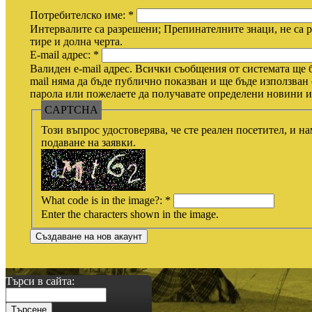
Потребителско име:
*
Интервалите са разрешени; Препинателните знаци, не са р
тире и долна черта.
E-mail адрес:
*
Валиден e-mail адрес. Всички съобщения от системата ще б
mail няма да бъде публично показван и ще бъде използван 
парола или пожелаете да получавате определени новини ил
CAPTCHA
Този въпрос удостоверява, че сте реален посетител, и н
подаване на заявки.
What code is in the image?:
*
Enter the characters shown in the image.
Търси в сайта: