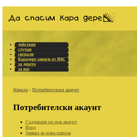
действия
случаи
сигнали
Карадере зависи от ВАС
за дерето
за нас
Начало
›
Потребителски акаунт
Потребителски акаунт
Създаване на нов акаунт
Вход
Заявка за нова парола