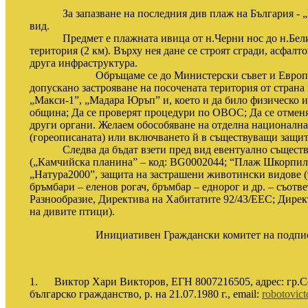
За запазване на последния див плаж на България - „К
вид.
Предмет е плажната ивица от н.Черни нос до н.Белит
територия (2 км)
.
Върху нея да
не се строят сгради, асфалт
друга инфраструктура.
Обръщаме се до Министерски съвет и Европейскат
допускано застрояване на посочената територия от стран
„Макси-1”, „Мадара Юръп” и, което и да било физическо 
община; Да се проверят процедури по ОВОС; Да се отменя
други органи. Желаем обособяване на отделна национална
(гореописаната) или включването й в съществуващи защит
Следва да бъдат взети пред вид евентуално съществ
(„Камчийска планина” – код:
BG0002044; “
Плаж Шкорпило
„Натура2000”, защита на застрашени животински видове (
бръмбари – еленов рогач, бръмбар – еднорог и др. – съотв
Разнообразие, Директива на Хабитатите 92/43/ЕЕС; Дирек
на дивите птици).
Инициативен Граждански комитет на подпис
1.
Виктор Хари Викторов, ЕГН 8007216505, адрес: гр.С
българско гражданство, р. на 21.07.1980 г.
, email:
robotovic