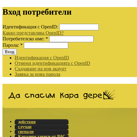
Вход потребители
Идентификация с OpenID:
Какво представлява OpenID?
Потребителско име:
*
Парола:
*
Идентификация с OpenID
Отмени идентификацията с OpenID
Създаване на нов акаунт
Заявка за нова парола
действия
случаи
сигнали
Карадере зависи от ВАС