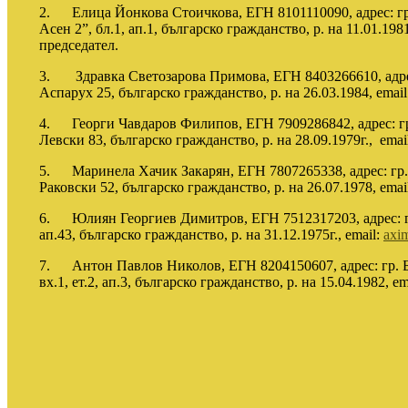
2.
Елица Йонкова Стоичкова, ЕГН 8101110090, адрес: гр.
Асен 2”, бл.1, ап.1, българско гражданство, р. на 11.01.198
председател.
3.
Здравка Светозарова Примова, ЕГН 8403266610, адрес
Аспарух 25, българско гражданство, р. на 26.03.1984,
email
4.
Георги Чавдаров Филипов, ЕГН 7909286842, адрес: гр
Левски 83, българско гражданство, р. на 28.09.1979г.,
emai
5.
Маринела Хачик Закарян, ЕГН 7807265338, адрес: гр.
Раковски 52, българско гражданство, р. на 26.07.1978,
emai
6.
Юлиян Георгиев Димитров, ЕГН 7512317203, адрес: г
ап.43, българско гражданство, р. на 31.12.1975г.,
email:
axi
7.
Антон Павлов Николов, ЕГН 8204150607, адрес: гр. 
вх.1, ет.2, ап.3, българско гражданство, р. на 15.04.1982,
em