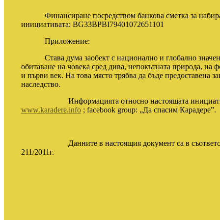
Финансиране посредством банкова сметка за набиране 
инициативата:
BG
33
BPBI79401072651101
Приложение:
Става дума за
обект с национално и глобално значе
обитаване на човека сред дива, непокътната природа, на 
и първи век. На това място трябва да бъде предоставена 
наследство.
Информацията относно настоящата инициатива б
www.karadere.info
; facebook group:
„Да спасим Карадере”.
Данните в настоящия документ са в съответстви
211/2011г.