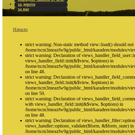
за дерето
за нас
Начало
strict warning: Non-static method view::load() should not b
/home/ncm3meazfw9g/public_html/karadere/modules/view
strict warning: Declaration of views_handler_field_user::i
views_handler_field::init(&$view, $options) in
/home/ncm3meazfw9g/public_html/karadere/modules/views
on line 48.
strict warning: Declaration of views_handler_field_comme
views_handler_field::init(&$view, $options) in
/home/ncm3meazfw9g/public_html/karadere/modules/vie
on line 50.
strict warning: Declaration of views_handler_field_comm
with views_handler_field::init(&$view, $options) in
/home/ncm3meazfw9g/public_html/karadere/modules/vie
on line 48.
strict warning: Declaration of views_handler_filter::optio
views_handler::options_validate($form, &$form_state) in
/home/ncm3meazfw9g/public_html/karadere/modules/views