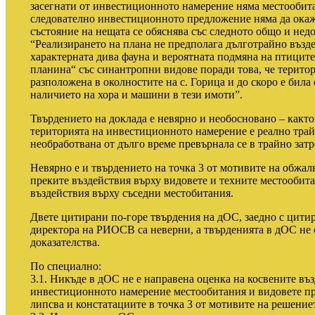
засегнати от инвестиционното намерение няма местообита
следователно инвестиционното предложение няма да окаж
състояние на нещата се обяснява със следното общо и недо
“Реализирането на плана не предполага дълготрайно възде
характерната дива фауна и вероятната подмяна на птиците
планина“ със синантропни видове поради това, че територи
разположена в околностите на с. Горица и до скоро е била 
наличието на хора и машини в тези имоти”.
Твърдението на доклада е невярно и необосновано – какт
територията на инвестиционното намерение е реално трай
необработвана от дълго време превърнала се в трайно затр
Невярно е и твърдението на точка 3 от мотивите на обжал
преките въздействия върху видовете и техните местообита
въздействия върху съседни местобитания.
Двете цитирани по-горе твърдения на дОС, заедно с цити
директора на РИОСВ са неверни, а твърденията в дОС не 
доказателства.
По специално:
3.1. Никъде в дОС не е направена оценка на косвените въ
инвестиционното намерение местообитания и видовете пр
липсва и констатациите в точка 3 от мотивите на решение