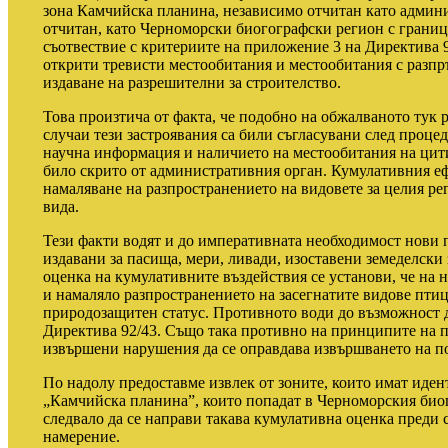
зона Камчийска планина, независимо отчитан като админи
отчитан, като Черноморски биогографски регион с границ
съотвествие с критериите на приложение 3 на Директива 
открити тревисти местообитания и местообитания с разпръ
издаване на разрешителни за строителство.
Това произтича от факта, че подобно на обжалваното тук 
случаи тези застроявания са били съгласувани след процед
научна информация и наличието на местообитания на цити
било скрито от административния орган. Кумулативния еф
намаляване на разпространението на видовете за целия ре
вида.
Тези факти водят и до императивната необходимост нови 
издавани за пасища, мери, ливади, изоставени земеделски 
оценка на кумулативните въздействия се установи, че на 
и намаляло разпространението на засегнатите видове птиц
природозащитен статус. Противното води до възможност д
Директива 92/43. Също така противно на принципите на п
извършени нарушения да се оправдава извършването на 
По надолу предоставме извлек от зоните, които имат иден
„Камчийска планина”, които попадат в Черноморския биог
следвало да се направи такава кумулативна оценка преди
намерение.