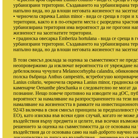
урбанизрани територии. Създаването на урбанизирана тер
напълно вида, но да влоши неговата жизненост на засегна
• черночела сврачка Lanius minor - вида се среща в гори и
територии, както и в по-открити места с разредена храсто
урбанизирана територия има вероятност да не прогони на
жизненост на засегнатите територии.
• градинска овесарка Emberiza hortulana - вида се среща в
урбанизрани територии. Създаването на урбанизирана тер
напълно вида, но да влоши неговата жизненост на засегна
В този смисъл доклада за оценка за съвместимост не пред
неопровержимо да изключат вероятността от увреждане на
дебелоклюна чучулига Melanocorhypha calandra, обикновена
полска бъбрица Anthus campestris, ястребогушо коприварче 
Lanius colurio, черночела сврачка Lanius minor, градинска 
каменарче Oenanthe pleschanka и следователно не могат да 
познание. Нещо повече противно на изводите на дОС, пу
вероятност за намаляване на разпространението на тези ви
намаляване на жизнеността в рамките на инвестиционното
92/43 включва в своя смисъл принципа за предпазливост (ч
ЕО), като изисква във всеки един случай, когато не може 
въздействия върху предмета и целите, във всички възмож
решението за оценка на съвместимостта да се основава на 
въздействия да се основава само на най-доброто научно п
доказателства за липса на въздействия – решение на съда