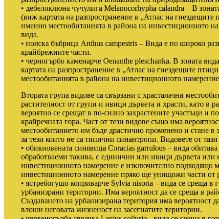
• дебелоклюна чучулига Melanocorhypha calandra – В зонат
(виж картата на разпространение в „Атлас на гнездещите 
именно местообитанията в района на инвестиционното нам
вида.
• полска бъбрица Anthus campestris – Вида е по широко раз
крайбрежните части.
• черногърбо каменарче Oenanthe pleschanka. В зоната вид
картата на разпространение в „Атлас на гнездещите птици
местообитанията в района на инвестиционното намерение 
Втората група видове са свързани с храсталачни местооби
растителност от групи и ивици дървета и храсти, като в 
вероятно се срещат в по-силно захрастените участъци и по
крайречната гора. Част от тези видове също има вероятност
местообитанието им бъде драстично променено и стане в з
за тези които не са типични синантропи. Видовете от тази 
• обикновената синявица Coracias garrulous – вида обита
обработваеми такива, с единични или ивици дървета или 
инвестиционното намерение е изключително подходящо ме
инвестиционното намерение пряко ще унищожи части от р
• ястребогушо коприварче Sylvia nisoria – вида се среща в
урбанизрани територии. Има вероятност да се среща в ра
Създаването на урбанизирана територия има вероятност да
влоши неговата жизненост на засегнатите територии.
• червеногърба сврачка Lanius collurio - вида се среща в г