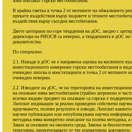
зона обитават горски местообитания.
В крайна сметка в точка 2 от мотивите на обжалването ре
преките въздействия върху видовете и техните местообита
въздействия върху съседни местобитания.
Двете цитирани по-горе твърдения на дОС, заедно с цити
директора на РИОСВ са неверни, а твърденията в дОС не 
доказателства.
По специално:
2.1. Никъде в дОС не е направена оценка на косвените въ
инвестиционното намерение горски местообитания и видов
очевидно липсва и констатациите в точка 2 от мотивите на
очевидно неверни.
2.2. Изводите на дОС, че на територията на инвестицион
на опазване няма местообитания (трайно затревени и част
всички видове предмет на опазване са горски е подкреп
Липсват индикации за реално проведено собствени научн
проучването, полеви резултати и изводи. Липсват каквито
научни публикации или непубликувана научна информация
методика няма конкретно описание на полева методика, а
Закон за опазване на околната среда, Закона за биологичн
територии, произтичащите от тях нормативни документи, 