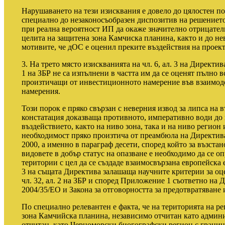
Нарушаването на тези изисквания е довело до цялостен по
специално до незаконосъобразен диспозитив на решениет
при реална вероятност ИП да окаже значително отрицател
целита на защитена зона Камчиска планина, както и до нев
мотивите, че дОС е оценил преките въздействия на проект
3. На трето място изискванията на чл. 6, ал. 3 на Директив
1 на ЗБР не са изпълнени в частта им да се оценят пълно
произтичащи от инвестиционното намерение във взаимод
намерения.
Този порок е пряко свързан с неверния извод за липса на 
констатация доказваща противното, императивно води до 
въздействието, както на ниво зона, така и на ниво регион
необходимост пряко произтича от преамбюла на Директи
2000, а именно в параграф десети, според който за възста
видовете в добър статус на опазване е необходимо да се 
територии с цел да се създаде взаимосвързана европейска
3 на същата Директива залашаща научните критерии за оце
чл. 32, ал. 2 на ЗБР и според Приложение 1 съответно на 
2004/35/ЕО и Закона за отговорността за предотвратяване
По специално релевантен е факта, че на територията на р
зона Камчийска планина, независимо отчитан като админи
отчитан, като Черноморски биогографски регион с границ