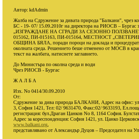
Автор:
kdAdmin
Жалба на Сдружение за дивата природа "Балкани", чрез ко
БС - 19- 07/ 15.09.2010г на директора на РИОСВ – Бурга
„ИЗГРАЖДАНЕ НА СГРАДИ ЗА СЕЗОННО ПОЛЗВАНЕ” В П
015162, ПИ-015163, ПИ-015164, МЕСТНОСТ „СВЕТЕР
ОБЩИНА БЯЛА, поради пороци на доклада и процедурата 
околната среда. Решението беше отменено от МОСВ в края 
текст на жалбата, натиснете заглавието.
До Министъра по околна среда и води
Чрез РИОСВ - Бургас
Ж А Л Б А
Изх. No 0414/30.09.2010
От:
Сдружение за дива природа БАЛКАНИ, Адрес на офис: ул. 
3, София 1421, Тел: 02/ 9631470, Факс:02/ 9633193, Ел.пощ
регистрация: бул.Драган Цанков No 8, 1164 София. Булста
Адрес за кореспонденция: София 1421, ул. Цанко Церковски 
www.balkani.org
,
представлявано от Александър Дуцов – Председател на Уп