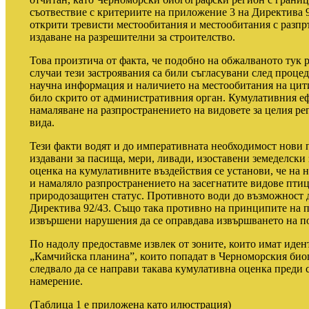
съотвествие с критериите на приложение 3 на Директива 
открити тревисти местообитания и местообитания с разпръ
издаване на разрешителни за строителство.
Това произтича от факта, че подобно на обжалваното тук 
случаи тези застроявания са били съгласувани след процед
научна информация и наличието на местообитания на цити
било скрито от административния орган. Кумулативния еф
намаляване на разпространението на видовете за целия ре
вида.
Тези факти водят и до императивната необходимост нови 
издавани за пасища, мери, ливади, изоставени земеделски 
оценка на кумулативните въздействия се установи, че на 
и намаляло разпространението на засегнатите видове птиц
природозащитен статус. Противното води до възможност д
Директива 92/43. Също така противно на принципите на п
извършени нарушения да се оправдава извършването на 
По надолу предоставме извлек от зоните, които имат иден
„Камчийска планина”, които попадат в Черноморския биог
следвало да се направи такава кумулативна оценка преди
намерение.
(Таблица 1 е приложена като илюстрация)