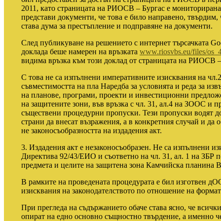
2011, като страницата на РИОСВ – Бургас е мониториран
представи документи, че това е било направено, твърдим, 
става дума за престъпление и подправяне на документи.
След публикуване на решението с интернет търсачката Go
доклада беше намерен на връзката
www.riosvbs.eu/files/os_
видима връзка към този доклад от страницата на РИОСВ –
С това не са изпълнени императивните изисквания на чл.25
съвместимостта на пла Наредба за условията и реда за из
на планове, програми, проекти и инвестиционни предложе
на защитените зони, във връзка с чл. 31, ал.4 на ЗООС и 
съществени процедурни пропуски. Тези пропуски водят д
страни да внесат възражения, а в конкретния случай и да 
не законосъобразността на издадения акт.
3. Издадения акт е незаконосъобразен. Не са изпълнени изи
Директива 92/43/ЕИО и съответно на чл. 31, ал. 1 на ЗБР 
предмета и целите на защитена зона Камчийска планина 
В рамките на проведената процедурата е бил изготвен д
изисквания на законодателството по отношение на формата
При прегледа на съдържанието обаче става ясно, че всички
опират на едно основно същностно твърдение, а именно ч