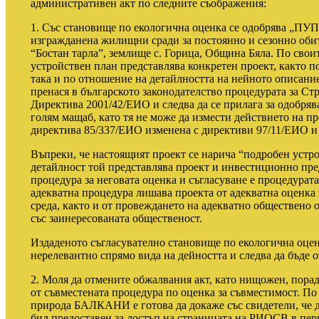
административен акт по следните съображения:
1. Със становище по екологична оценка се одобрява „ПУП-
изгражданена жилищни сради за постоянно и сезонно обит
“Бостан тарла”, землище с. Горица, Община Бяла. По сво
устройствен план представлява конкретен проект, както п
така и по отношение на детайлността на нейното описани
пренася в българското законодателство процедурата за Ст
Директива 2001/42/ЕИО и следва да се прилага за одобряв
голям мащаб, като тя не може да измести действието на 
директива 85/337/ЕИО изменена с директиви 97/11/ЕИО и
Въпреки, че настоящият проект се нарича “подробен устр
детайлност той представлява проект и инвестиционно пре
процедура за неговата оценка и съгласуване е процедура
адекватна процедура лишава проекта от адекватна оценка 
среда, както и от провеждането на адекватно обществено 
със заинересованата общественост.
Издаденото съгласувателно становище по екологична оце
нерелевантно спрямо вида на дейността и следва да бъде о
2. Моля да отмените обжалвания акт, като нищожен, пора
от съвместената процедура по оценка за съвместимост. П
природа БАЛКАНИ е готова да докаже със свидетели, че до
бил предоставен за достъп на страницата на РИОСВ в пер