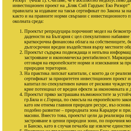
Ризорт“
(
Фаза 1
)
. Считаме, че е абсолютно недопустимо да
инвестиционен проект на „Бляк Сий Гардънс Еко Ризорт“
правилата за издаване на такъв сертификат по Закона за 
както и на правните норми свързани с инвестиционното п
околната среда:
Проектът репродуцира порочният модел на безконтр
дадености на България с цел спекулативно набавяне
краткосрочна финансова облага на собствениците, бе
дългосрочни вредни въздействия върху местните об
Проектът съдържа подвеждаща и непълна информаци
застрояване и икономическа рентабилност. Маркиране
отговаря на европейските норми и изисквания за пр
природни територии.
На практика липсват капитали, с които да се реализ
сертификат за приоритетен инвестиционен проект им
капитал по спекулативен начин от рискови чуждест
крие потенциал от вредни ефекти за икономиката и 
Проектът пряко застрашава възможностите за устой
гр.Бяла и с.Горица, по смисъла на европейското зако
като им отнема главния природен ресурс, въз основа
подобно развитие – природната зона Карадере и пр
масиви. Вместо това, проектът цели да реализира п
застрояване в ценни природни зони, по порочния м
и Банско, като в случая печалба ще извлече единств