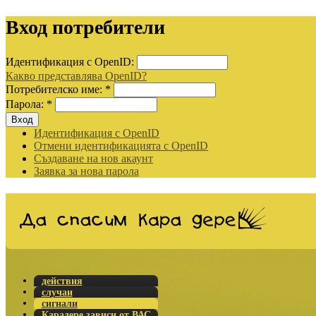
Вход потребители
Идентификация с OpenID:
Какво представлява OpenID?
Потребителско име:
*
Парола:
*
Идентификация с OpenID
Отмени идентификацията с OpenID
Създаване на нов акаунт
Заявка за нова парола
действия
случаи
сигнали
Карадере зависи от ВАС