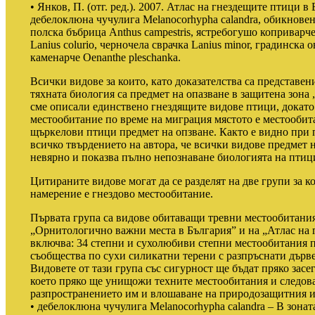
• Янков, П. (отг. ред.). 2007. Атлас на гнездещите птици в
дебелоклюна чучулига Melanocorhypha calandra, обикновена
полска бъбрица Anthus campestris, ястребогушо коприварче 
Lanius colurio, черночела сврачка Lanius minor, градинска 
каменарче Oenanthe pleschanka.
Всички видове за които, като доказателства са представе
тяхната биология са предмет на опазване в защитена зона
сме описали единствено гнездящите видове птици, докато 
местообитание по време на миграция мястото е местообит
щъркелови птици предмет на опзване. Както е видно при 
всичко твърдението на автора, че всички видове предмет н
невярно и показва пълно непознаване биологията на птици
Цитираните видове могат да се разделят на две групи за 
намерение е гнездово местообитание.
Първата група са видове обитаващи тревни местообитания
„Орнитологично важни места в България” и на „Атлас на 
включва: 34 степни и сухолюбиви степни местообитания п
съобщества по сухи силикатни терени с разпръснати дърве
Видовете от тази група със сигурност ще бъдат пряко зас
което пряко ще унищожи техните местообитания и следова
разпространението им и влошаване на природозащитния им 
• дебелоклюна чучулига Melanocorhypha calandra – В зонат