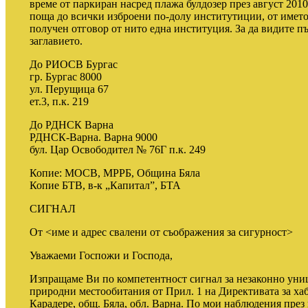
време от паркиран насред плажа булдозер през август 2010
поща до всички изброени по-долу институтиции, от името 
получен отговор от нито една институция. За да видите пъ
заглавието.
До РИОСВ Бургас
гр. Бургас 8000
ул. Перущица 67
ет.3, п.к. 219
До РДНСК Варна
РДНСК-Варна. Варна 9000
бул. Цар Освободител № 76Г п.к. 249
Копие: МОСВ, МРРБ, Община Бяла
Копие БТВ, в-к „Капитал”, БТА
СИГНАЛ
От <име и адрес свалени от съображения за сигурност>
Уважаеми Госпожи и Господа,
Изпращаме Ви по компетентност сигнал за незаконно ун
природни местообитания от Прил. 1 на Директивата за хаб
Карадере, общ. Бяла, обл. Варна. По мои наблюдения през п