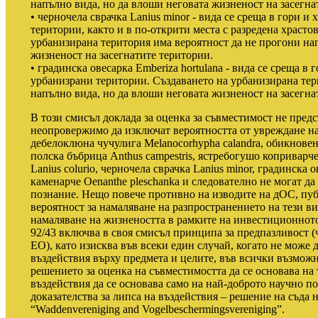
напълно вида, но да влоши неговата жизненост на засегна
• черночела сврачка Lanius minor - вида се среща в гори и
територии, както и в по-открити места с разредена храсто
урбанизирана територия има вероятност да не прогони на
жизненост на засегнатите територии.
• градинска овесарка Emberiza hortulana - вида се среща в
урбанизрани територии. Създаването на урбанизирана тер
напълно вида, но да влоши неговата жизненост на засегна
В този смисъл доклада за оценка за съвместимост не пред
неопровержимо да изключат вероятността от увреждане на
дебелоклюна чучулига Melanocorhypha calandra, обикновена
полска бъбрица Anthus campestris, ястребогушо коприварче 
Lanius colurio, черночела сврачка Lanius minor, градинска 
каменарче Oenanthe pleschanka и следователно не могат да 
познание. Нещо повече противно на изводите на дОС, пу
вероятност за намаляване на разпространението на тези ви
намаляване на жизнеността в рамките на инвестиционното
92/43 включва в своя смисъл принципа за предпазливост (ч
ЕО), като изисква във всеки един случай, когато не може 
въздействия върху предмета и целите, във всички възмож
решението за оценка на съвместимостта да се основава на 
въздействия да се основава само на най-доброто научно п
доказателства за липса на въздействия – решение на съда
“Waddenvereniging and Vogelbeschermingsvereniging”.