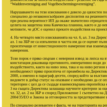
“Waddenvereniging and Vogelbeschermingsvereniging”.
Нарушаването на тези изисквания е довело до цялостен по
специално до незаконосъобразен диспозитив на решениет
при реална вероятност ИП да окаже значително отрицател
целита на защитена зона Камчиска планина, както и до нев
мотивите, че дОС е оценил преките въздействия на проект
4. На четвърто място изискванията на чл. 6, ал. 3 на Дире
ал. 1 на ЗБР не са изпълнени в частта им да се оценят пъ
произтичащи от инвестиционното намерение във взаимод
намерения.
Този порок е пряко свързан с неверния извод за липса на 
констатация доказваща противното, императивно води до 
въздействието, както на ниво зона, така и на ниво регион
необходимост пряко произтича от преамбюла на Директи
2000, а именно в параграф десети, според който за възста
видовете в добър статус на опазване е необходимо да се 
територии с цел да се създаде взаимосвързана европейска
3 на същата Директива залашаща научните критерии за оце
чл. 32, ал. 2 на ЗБР и според Приложение 1 съответно на 
2004/35/ЕО и Закона за отговорността за предотвратяване
По специално релевантен е факта, че на територията на р