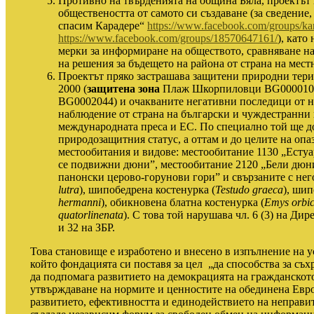
Противно на твърденията на община Бяла, проектът 
обществеността от самото си създаване
(
за сведение
спасим Карадере“
https://www.facebook.com/groups/kar
https://www.facebook.com/groups/18570647161/
)
, като
мерки за информиране на обществото, сравняване на
на решения за бъдещето на района от страна на мест
Проектът пряко застрашава защитени природни тери
2000
(
защитена зона
Плаж Шкорпиловци BG000010
BG000
2044) и очакваните негативни последици от н
наблюдение от страна на български и чуждестранни
международната преса и ЕС. По специално той ще д
природозащитния статус, а оттам и до целите на опа
местообитания и видове: местообитание
1130
„Естуа
се подвижни
дюни
”, местообитание
2120
„Б
ели дюн
панонски церово-горунови гори
” и свързаните с не
lutra
),
шипобедрена костенурка
(
Testudo graeca
),
шип
hermanni
),
обикновена блатна костенурка (
Emys orbic
quatorlinenata
).
С това той нарушава чл. 6 (3) на Дир
и 32 на ЗБР.
Това становище е изработено и внесено в изпълнение на 
който фондацията си поставя за цел
„да способства за съх
да подпомага развитието на демокрацията на гражданското
утвърждаване на нормите и ценностите на обединена Евро
развитието, ефективността и единодействието на неправит