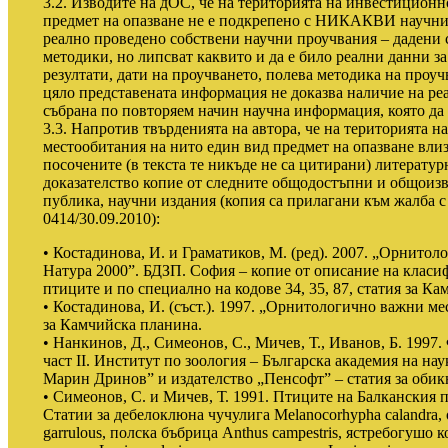
3.2. Изводите на дОС, че на територията на инвестиционн
предмет на опазване не е подкрепено с НИКАКВИ научни 
реално проведено собствени научни проучвания – дадени 
методики, но липсват каквито и да е било реални данни з
резултати, дати на проучването, полева методика на проучв
цяло представената информация не доказва наличие на ре
събрана по повторяем начин научна информация, която да
3.3. Напротив твърденията на автора, че на територията 
местообитания на нито един вид предмет на опазване влиз
посочените (в текста те никъде не са цитирани) литерату
доказателство копие от следните общодостъпни и общоизв
публика, научни издания (копия са прилагани към жалба 
0414/30.09.2010):
• Костадинова, И. и Граматиков, М. (ред). 2007. „Орнитол
Натура 2000”. БДЗП. София – копие от описание на класи
птиците и по специално на кодове 34, 35, 87, статия за К
• Костадинова, И. (съст.). 1997. „Орнитологично важни ме
за Камчийска планина.
• Нанкинов, Д., Симеонов, С., Мичев, Т., Иванов, Б. 1997.
част II. Институт по зоология – Българска академия на н
Марин Дринов” и издателство „Пенсофт” – статия за обикн
• Симеонов, С. и Мичев, Т. 1991. Птиците на Балканския 
Статии за дебелоклюна чучулига Melanocorhypha calandra,
garrulous, полска бъбрица Anthus campestris, ястребогушо к