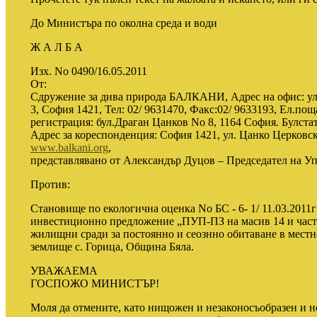
До Министъра по околна среда и води
Ж А Л Б А
Изх. No 0490/16.05.2011
От:
Сдружение за дива природа БАЛКАНИ, Адрес на офис: ул. 
3, София 1421, Тел: 02/ 9631470, Факс:02/ 9633193, Ел.пощ
регистрация: бул.Драган Цанков No 8, 1164 София. Булста
Адрес за кореспонденция: София 1421, ул. Цанко Церковски 
www.balkani.org
,
представлявано от Александър Дуцов – Председател на Уп
Против:
Становище по екологична оценка No БС - 6- 1/ 11.03.2011
инвестиционно предложение „ПУП-ПЗ на масив 14 и част 
жилищни сради за постоянно и сеознно обитаване в местно
землище с. Горица, Община Бяла.
УВАЖАЕМА
ГОСПОЖО МИНИСТЪР!
Моля да отмените, като нищожен и незаконосъобразен и 