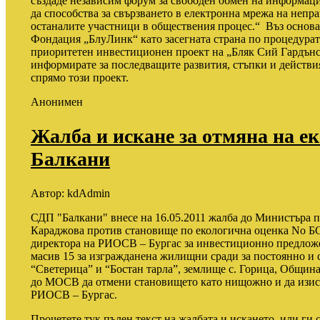
създаде независим форум за свободен обмен на информация
да способства за свързването в електронна мрежа на непр
останалите участници в обществения процес.“
Въз основа
Фондация „БлуЛинк“ като засегната страна по процедурата
приоритетен инвестиционен проект на „Бляк Сий Гардън
информирате за последващите развития, стъпки и действ
спрямо този проект.
Анонимен
Жалба и искане за отмяна на е
Балкани
Автор:
kdAdmin
СДП "Балкани" внесе на 16.05.2011 жалба до Министъра п
Караджова против становище по екологична оценка No БС -
директора на РИОСВ – Бургас за инвестиционно предложе
масив 15 за изгражданена жилищни сради за постоянно и 
“Светерица” и “Бостан тарла”, землище с. Горица, Общин
до МОСВ да отмени становището като нищожно и да изис
РИОСВ – Бургас.
Прочетете тук пълен текст на жалбата и искането, или ги с