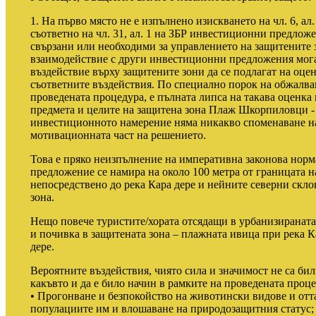
1. На първо място не е изпълнено изискването на чл. 6, а
съответно на чл. 31, ал. 1 на ЗБР инвестиционни предложе
свързани или необходими за управлението на защитените 
взаимодействие с други инвестиционни предложения мога
въздействие върху защитените зони да се подлагат на оцен
съответните въздействия. По специално порок на обжалван
проведената процедура, е пълната липса на такава оценка
предмета и целите на защитена зона Плаж Шкорпиловци 
инвестиционното намерение няма никакво споменаване на 
мотивационната част на решението.
Това е пряко неизпълнение на императивна законова нор
предложение се намира на около 100 метра от границата на
непосредствено до река Кара дере и нейните северни склон
зона.
Нещо повече туристите/хората отсядащи в урбанизираната
и почивка в защитената зона – плажната ивица при река Ка
дере.
Вероятните въздействия, чиято сила и значимост не са бил
какъвто и да е било начин в рамките на проведената проце
• Прогонване и безпокойство на животински видове и отт
популациите им и влошаване на природозащитния статус;