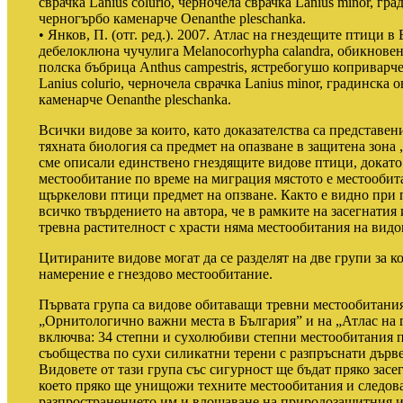
сврачка Lanius colurio, черночела сврачка Lanius minor, гра
черногърбо каменарче Oenanthe pleschanka.
• Янков, П. (отг. ред.). 2007. Атлас на гнездещите птици в
дебелоклюна чучулига Melanocorhypha calandra, обикновена
полска бъбрица Anthus campestris, ястребогушо коприварче 
Lanius colurio, черночела сврачка Lanius minor, градинска 
каменарче Oenanthe pleschanka.
Всички видове за които, като доказателства са представе
тяхната биология са предмет на опазване в защитена зона
сме описали единствено гнездящите видове птици, докато 
местообитание по време на миграция мястото е местообит
щъркелови птици предмет на опзване. Както е видно при 
всичко твърдението на автора, че в рамките на засегнатия 
тревна растителност с храсти няма местообитания на видо
Цитираните видове могат да се разделят на две групи за 
намерение е гнездово местообитание.
Първата група са видове обитаващи тревни местообитания
„Орнитологично важни места в България” и на „Атлас на 
включва: 34 степни и сухолюбиви степни местообитания п
съобщества по сухи силикатни терени с разпръснати дърве
Видовете от тази група със сигурност ще бъдат пряко зас
което пряко ще унищожи техните местообитания и следова
разпространението им и влошаване на природозащитния им 