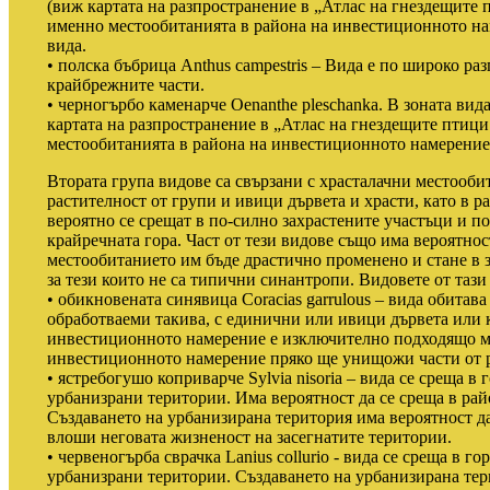
(виж картата на разпространение в „Атлас на гнездещите 
именно местообитанията в района на инвестиционното нам
вида.
• полска бъбрица Anthus campestris – Вида е по широко раз
крайбрежните части.
• черногърбо каменарче Oenanthe pleschanka. В зоната вид
картата на разпространение в „Атлас на гнездещите птици
местообитанията в района на инвестиционното намерение 
Втората група видове са свързани с храсталачни местооби
растителност от групи и ивици дървета и храсти, като в 
вероятно се срещат в по-силно захрастените участъци и по
крайречната гора. Част от тези видове също има вероятност
местообитанието им бъде драстично променено и стане в з
за тези които не са типични синантропи. Видовете от тази 
• обикновената синявица Coracias garrulous – вида обита
обработваеми такива, с единични или ивици дървета или 
инвестиционното намерение е изключително подходящо ме
инвестиционното намерение пряко ще унищожи части от р
• ястребогушо коприварче Sylvia nisoria – вида се среща в
урбанизрани територии. Има вероятност да се среща в ра
Създаването на урбанизирана територия има вероятност да
влоши неговата жизненост на засегнатите територии.
• червеногърба сврачка Lanius collurio - вида се среща в г
урбанизрани територии. Създаването на урбанизирана тер