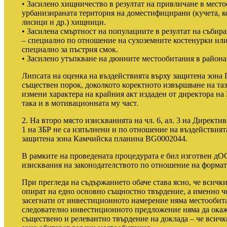
• Засилено хищничество в резултат на привличане в место
урбанизираната територия на доместифицирани (кучета, к
лисици и др.) хищници.
• Засилена смъртност на популациите в резултат на съби
– специално по отношение на сухоземните костенурки ил
специално за пъстрия смок.
• Засилено утъпкване на дюнните местообитания в района 
Липсата на оценка на въздействията върху защитена зон
съществен порок, доколкото коректното извършване на таз
измени характера на крайния акт издаден от директора на
така и в мотивационната му част.
2. На второ място изискванията на чл. 6, ал. 3 на Директив
1 на ЗБР не са изпълнени и по отношение на въздействият
защитена зона Камчийска планина BG0002044.
В рамките на проведената процедурата е бил изготвен д
изисквания на законодателството по отношение на формата
При прегледа на съдържанието обаче става ясно, че всички
опират на едно основно същностно твърдение, а именно ч
засегнати от инвестиционното намерение няма местообита
следователно инвестиционното предложение няма да окаж
съществено и релевантно твърдение на доклада – че всичк