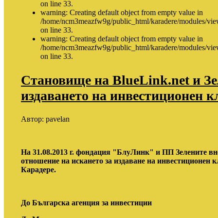
on line 33.
warning: Creating default object from empty value in
/home/ncm3meazfw9g/public_html/karadere/modules/vie
on line 33.
warning: Creating default object from empty value in
/home/ncm3meazfw9g/public_html/karadere/modules/vie
on line 33.
Становище на BlueLink.net и З
издаването на инвестиционен к
Автор:
pavelan
На 31.08.2013 г. фондация "БлуЛинк" и ПП Зелените вн
отношение на искането за издаване на инвестиционен кл
Карадере.
До
Българска агенция за инвестиции