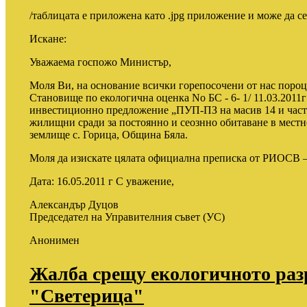
/таблицата е приложена като .jpg приложение и може да се
Искане:
Уважаема госпожо Министър,
Моля Ви, на основание всички горепосочени от нас поро
Становище по екологична оценка No БС - 6- 1/ 11.03.2011
инвестиционно предложение „ПУП-ПЗ на масив 14 и част 
жилищни сради за постоянно и сеознно обитаване в местно
землище с. Горица, Община Бяла.
Моля да изискате цялата официална преписка от РИОСВ –
Дата: 16.05.2011 г С уважение,
Александър Дуцов
Председател на Управителния съвет (УС)
Анонимен
Жалба срещу екологичното раз
"Светерица"