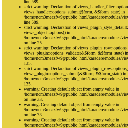
line 589.
strict warning: Declaration of views_handler_filter::opti
views_handler::options_submit($form, &$form_state) in
/home/ncm3meazfw9g/public_html/karadere/modules/views
line 589.
strict warning: Declaration of views_plugin_style_default
views_object::options() in
/home/ncm3meazfw9g/public_html/karadere/modules/views
on line 25.
strict warning: Declaration of views_plugin_row::options
views_plugin::options_validate(&$form, &$form_state) i
/home/ncm3meazfw9g/public_html/karadere/modules/view
135.
strict warning: Declaration of views_plugin_row::options
views_plugin::options_submit(&$form, &$form_state) in
/home/ncm3meazfw9g/public_html/karadere/modules/view
135.
warning: Creating default object from empty value in
/home/ncm3meazfw9g/public_html/karadere/modules/vie
on line 33.
warning: Creating default object from empty value in
/home/ncm3meazfw9g/public_html/karadere/modules/vie
on line 33.
warning: Creating default object from empty value in
/home/ncm3meazfw9g/public_html/karadere/modules/vie