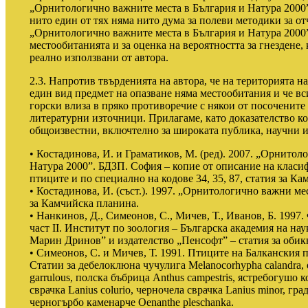
„Орнитологично важните места в България и Натура 2000
нито един от тях няма нито дума за полеви методики за о
„Орнитологично важните места в България и Натура 2000
местообитанията и за оценка на вероятността за гнездене,
реално използвани от автора.
2.3. Напротив твърденията на автора, че на територията 
един вид предмет на опазване няма местообитания и че вс
горски влиза в пряко противоречие с някои от посочените 
литературни източници. Прилагаме, като доказателство к
общоизвестни, включтелно за широката публика, научни и
• Костадинова, И. и Граматиков, М. (ред). 2007. „Орнитол
Натура 2000”. БДЗП. София – копие от описание на класи
птиците и по специално на кодове 34, 35, 87, статия за К
• Костадинова, И. (съст.). 1997. „Орнитологично важни ме
за Камчийска планина.
• Нанкинов, Д., Симеонов, С., Мичев, Т., Иванов, Б. 1997.
част II. Институт по зоология – Българска академия на н
Марин Дринов” и издателство „Пенсофт” – статия за обикн
• Симеонов, С. и Мичев, Т. 1991. Птиците на Балканския 
Статии за дебелоклюна чучулига Melanocorhypha calandra,
garrulous, полска бъбрица Anthus campestris, ястребогушо к
сврачка Lanius colurio, черночела сврачка Lanius minor, гра
черногърбо каменарче Oenanthe pleschanka.