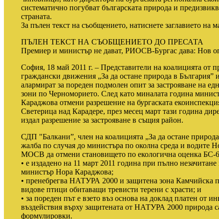
систематично погубват българската природа и предизвик
страната.
За пълен текст на съобщението, натиснете заглавието на м
ПЪЛЕН ТЕКСТ НА СЪОБЩЕНИЕТО ДО ПРЕСАТА
Премиер и министър не дават, РИОСВ-Бургас дава: Нов оп
София, 18 май 2011 г. – Представители на коалицията от
граждански движения „За да остане природа в България” 
алармират за пореден подмолен опит за застрояване на е
зони по Черноморието. След като миналата година минист
Караджова отмени разрешение на бургаската екоинспекция
Светерица над Карадере, през месец март тази година дир
издал разрешение за застрояване в същия район.
СДП "Балкани”, член на коалицията „За да остане природа 
жалба по случая до министъра по околна среда и водите 
МОСВ да отмени становището по екологична оценка БС-6-
• е издадено на 11 март 2011 година при пълно незачитане
министър Нора Караджова;
• пренебрегва НАТУРА 2000 и защитена зона Камчийска пл
видове птици обитаващи тревисти терени с храсти; и
• за пореден път е взето въз основа на доклад платен от и
въздействия върху защитената от НАТУРА 2000 природа с
формулировки.