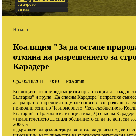
за дерето
за нас
Начало
Коалиция "За да остане природ
отмяна на разрешението за стр
Карадере
Ср., 05/18/2011 - 10:10 — kdAdmin
Коалицията от природозащитни организации и граждански
България” и група „Да спасим Карадере” изпратиха съвмес
алармират за поредния подмолен опит за застрояване на е
природни зони по Черноморието. Чрез съобщението Коалиц
България” и Гражданска инициатива „Да спасим Карадере”
• правителството да спази обещанието си да не допуска 
2000, и
• държавата да демонстрира, че може да държи под контрол
чиновници, като директора на бургаската регионална екои