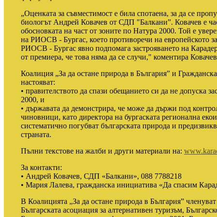
„Оценката за съвместимост е била спотаена, за да се проп
биологът Андрей Ковачев от СДП "Балкани”. Ковачев е час
обосновката на част от зоните по Натура 2000. Той е ув
на РИОСВ - Бургас, което противоречи на европейското з
РИОСВ - Бургас явно подпомага застрояването на Караде
от премиера, че това няма да се случи," коментира Ковачев
Коалиция „За да остане природа в България” и Гражданск
настояват:
• правителството да спази обещанието си да не допуска 
2000, и
• държавата да демонстрира, че може да държи под контрол
чиновници, като директора на бургаската регионална екои
систематично погубват българската природа и предизвик
страната.
Пълни текстове на жалби и други материали на:
www.karad
За контакти:
• Андрей Ковачев, СДП «Балкани», 088 7788218
• Мария Лалева, гражданска инициатива «Да спасим Карад
В Коалицията „За да остане природа в България” членуват
Българската асоциация за алтернативен туризъм, Българск