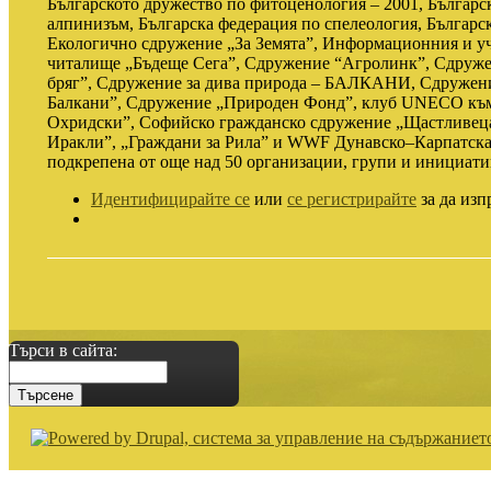
Българското дружество по фитоценология – 2001, Българс
алпинизъм, Българска федерация по спелеология, Българс
Екологично сдружение „За Земята”, Информационния и уч
читалище „Бъдеще Сега”, Сдружение “Агролинк”, Сдруже
бряг”, Сдружение за дива природа – БАЛКАНИ, Сдружен
Балкани”, Сдружение „Природен Фонд”, клуб UNECO към 
Охридски”, Софийско гражданско сдружение „Щастливеца
Иракли”, „Граждани за Рила” и WWF Дунавско–Карпатска 
подкрепена от още над 50 организации, групи и инициати
Идентифицирайте се
или
се регистрирайте
за да изп
Търси в сайта: