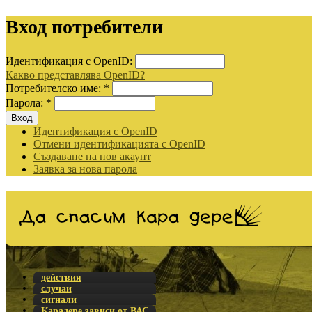
Вход потребители
Идентификация с OpenID:
Какво представлява OpenID?
Потребителско име:
*
Парола:
*
Идентификация с OpenID
Отмени идентификацията с OpenID
Създаване на нов акаунт
Заявка за нова парола
действия
случаи
сигнали
Карадере зависи от ВАС