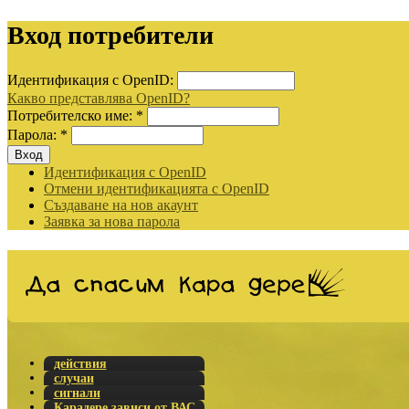
Вход потребители
Идентификация с OpenID:
Какво представлява OpenID?
Потребителско име:
*
Парола:
*
Идентификация с OpenID
Отмени идентификацията с OpenID
Създаване на нов акаунт
Заявка за нова парола
действия
случаи
сигнали
Карадере зависи от ВАС