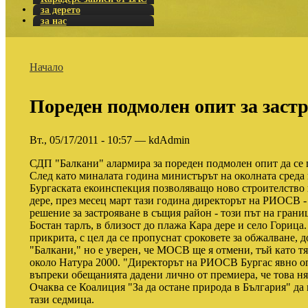
за дерето
за нас
Начало
Пореден подмолен опит за заст
Вт., 05/17/2011 - 10:57 — kdAdmin
СДП "Балкани" алармира за пореден подмолен опит да се п
След като миналата година министърът на околната среда
Бургаската екоинспекция позволяващо ново строителство 
дере, през месец март тази година директорът на РИОСВ -
решение за застрояване в същия район - този път на грани
Бостан тарлъ, в близост до плажа Кара дере и село Горица
прикрита, с цел да се пропуснат сроковете за обжалване,
"Балкани," но е уверен, че МОСВ ще я отмени, тъй като т
около Натура 2000. "Директорът на РИОСВ Бургас явно оп
въпреки обещанията дадени лично от премиера, че това ня
Очаква се Коалиция "За да остане природа в България" да
тази седмица.