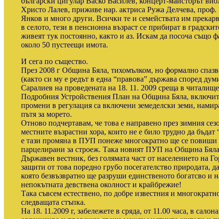
български цигулар Васко Василев, концерт-майсторът ви
Христо Лалев, приживе нар. актриса Ружа Делчева, проф
Янков и много други. Всички те и семействата им прекарв
в селото, тези в пенсионна възраст се прибират в градскит
живеят тук постоянно, както и аз. Искам да посоча също ф
около 50 пустеещи имота.
И сега по същество.
През 2008 г Община Бяла, тихомълком, но формално спаз
(както си му е редът в една “правова” държава според дум
Саралиев на проведената на 18. 11. 2009 среща в читалищет
Подробния Устройствения План на Община Бяла, включител
промени в регулация са включени земеделски земи, намиращ
пътя за морето.
Отново подчертавам, че това е направено през зимния сезо
местните възрастни хора, които не е било трудно да бъдат 
е тази промяна в ПУП понеже многократно ще се повиши 
парцелирани за строеж. Така новият ПУП на Община Бяла 
Държавен вестник, без голямата част от населението на Гор
защити от това поредно грубо посегателство природата, д
която безвъзвратно ще разруши единственото богатсво и н
непокътната девствена околност и крайбрежие!
Така съвсем естествено, по добре известния и многократн
следващата стъпка.
На 18. 11.2009 г, забележете в сряда, от 11.00 часа, в сало