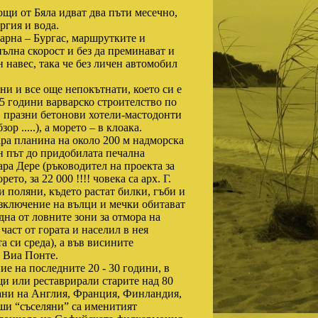
щи от Бяла идват два пъти месечно,
ргия и вода.
Варна – Бургас, маршрутките и
ълна скорост и без да преминават и
н навес, така че без личен автомобил
ни и все още непокътнати, което си е
5 години варварско строителство по
 празни бетонови хотели-мастодонти
 .....), а морето – в клоака.
ра планина на около 200 м надморска
ен път до придобилата печална
ра Дере (ръководител на проекта за
то, за 22 000 !!!! човека са арх. Г.
и поляни, където растат билки, гъби и
изключение на вълци и мечки обитават
дна от ловните зони за отмора на
аст от гората и населил в нея
а си среда), а във висините
т Виа Понте.
ие на последните 20 - 30 години, в
щи или реставрирали старите над 80
дани на Англия, Франция, Финландия,
и “съселяни” са именитият