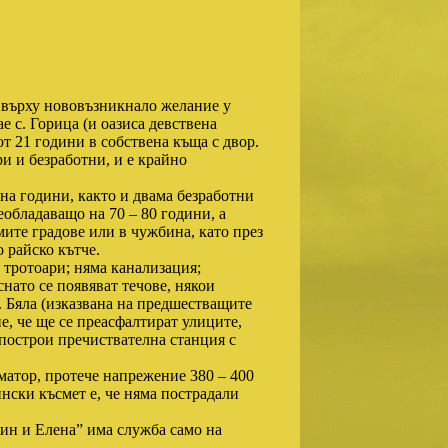
 върху нововъзникнало желание у
е с. Горица (и оазиса девствена
от 21 години в собствена къща с двор.
и и безработни, и е крайно
тина години, както и двама безработни
еобладаващо на 70 – 80 години, а
мите градове или в чужбина, като през
 райско кътче.
 тротоари; няма канализация;
нато се появяват течове, някои
 Бяла (изказвана на предшестващите
е, че ще се преасфалтират улиците,
 построи пречиствателна станция с
рматор, протече напрежение 380 – 400
ински късмет е, че няма пострадали
тин и Елена” има служба само на