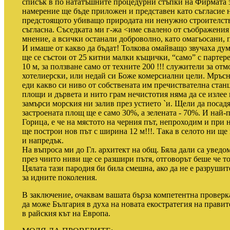
списък в по нататъшните процедурни стъпки на Фирмата 
намерение ще бъде приложен и представен като съгласие 
предстоящото убиващо природата ни ненужно строителство
съгласна. Съседката ми г-жа <име свалено от съображения
мнение, а всички останали доброволно, като омагьосани,
И имаше от какво да бъдат! Толкова омайващо звучаха дум
ще се състои от 25 китни малки къщички, “само” с партер
10 м, за ползване само от техните 200 !!! служители за отм
хотелиерски, или недай си Боже комерсиални цели. Мръсн
еди какво си ниво от собствената им пречиствателна станц
площи и дървета и нито грам нечистотия няма да се излее 
замърси морския ни залив през устието `и. Щели да посадя
застроената площ ще е само 30%, а зелената - 70%. И най-
Горица, е че на мястото на черния път, непроходим и при
ще построи нов път с ширина 12 м!!!. Така в селото ни щ
и напредък.
На въпроса ми до Гл. архитект на общ. Бяла дали са увед
през чиито ниви ще се разшири пътя, отговорът беше че т
Цялата тази пародия би била смешна, ако да не е разрушит
за идните поколения.
В заключение, очаквам вашата бърза компетентна проверка
да може България в духа на новата екостратегия на правит
в райския кът на Европа.