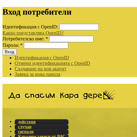
Вход потребители
Идентификация с OpenID:
Какво представлява OpenID?
Потребителско име:
*
Парола:
*
Идентификация с OpenID
Отмени идентификацията с OpenID
Създаване на нов акаунт
Заявка за нова парола
действия
случаи
сигнали
Карадере зависи от ВАС