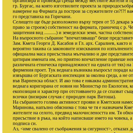
организира и провежда среща между местните жители и пр
гр. Бургас, на която изготвилите проекта за природосъоб
намерене на Фирмата да построи за служителите си?!?! ва
го представиха на Горичани.
Селището ще бъде разположено върху терен от 55 декара зе
право за строеж) собственост на фирмата, граничещ с р. Ч
защитения вид ..........) и земеделски земи, частна собстве
На въпросното събрание “впечатляващо” беше представит
Зам. Кмета Георги Д. Касабов и Гл. арх. Саралиев, както 
вероятно такива са законовите изисквания по изпълненит
официална маса присъстваха мълчаливо и две представител
цитирам имената им, но приятно впечатление правеше нев
различната етническа принадлежност на едната от тях) на 
фирмения проет. Тук веднага възниква въпросът поради к
извършва от Бургаската инспекция за околна среда, а не о
във Варненска област. И ако това е някаква административ
веднага коригирана от новия ни Министър по Екология, ко
екопозиция и характер при отстояването да се спазват същ
всички (визирам случая с природен парк Витоша).
На събранието голяма активност прояви и Кметския намес
Маринова, напълно обяснима с това че тя е назначаем Кмет
жителите на селото, предвид малочислеността им. Тя обхож
присъствие в ръка, на който написваше името на човека, 
подписа си.
Аз, <име свалено от съображения за сигурност>, отказах д