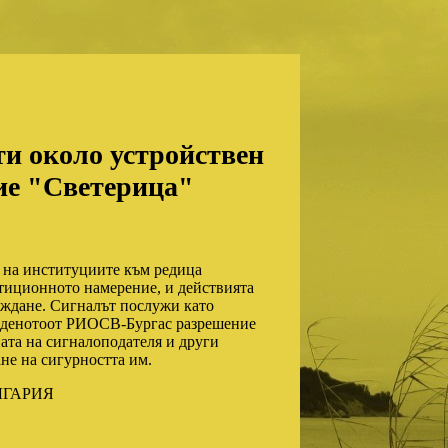
ти около устройствен
ие "Светерица"
 на институциите към редица
тиционното намерение, и действията
ъждане. Сигналът послужи като
здаденотоот РИОСВ-Бургас разрешение
ата на сигналоподателя и други
ане на сигурността им.
ЛГАРИЯ