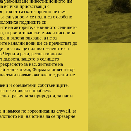
за узаконяване инвестиционното им
на всички присъстващи с
, с което аз категорично не съм
 за сигурност> се подписа с особено
 положиха подписите си.
ите на авторите, че вилното селището
ен, първи и тавански етаж и височина
ора и възстановяване, а не за
ите канални води ще се пречистват до
ия и с тях ще поливат зелените си
в Черната река, респективно да
т дървета, защото в селището
прекрасното за нас, жителите на
 най-малък дъжд, Фирмата инвеститор
е настъпи голямо оживление, развитие
омени и обезщетени собствениците,
ова не е никакъв проблем.
елно трагична за природата, за нас и
 и намеса по гореописания случай, за
елството ни, наистина да се превърне