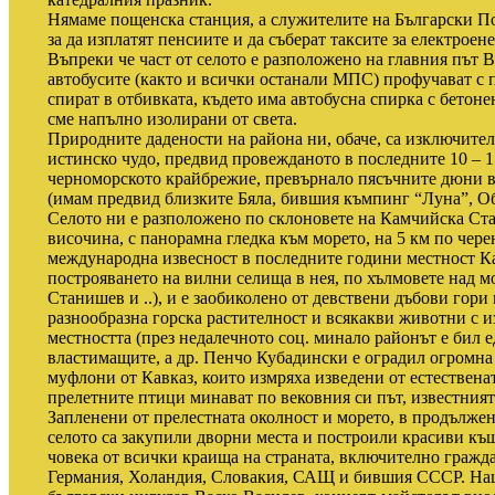
Нямаме пощенска станция, а служителите на Български По
за да изплатят пенсиите и да съберат таксите за електроене
Въпреки че част от селото е разположено на главния път 
автобусите (както и всички останали МПС) профучават с п
спират в отбивката, където има автобусна спирка с бетоне
сме напълно изолирани от света.
Природните дадености на района ни, обаче, са изключител
истинско чудо, предвид провежданото в последните 10 – 1
черноморското крайбрежие, превърнало пясъчните дюни в
(имам предвид близките Бяла, бившия къмпинг “Луна”, Обзор
Селото ни е разположено по склоновете на Камчийска Ста
височина, с панорамна гледка към морето, на 5 км по чер
международна извесност в последните години местност Ка
построяването на вилни селища в нея, по хълмовете над море
Станишев и ..), и е заобиколено от девствени дъбови гори 
разнообразна горска растителност и всякакви животни с 
местността (през недалечното соц. минало районът е бил е
властимащите, а др. Пенчо Кубадински е оградил огромна ч
муфлони от Кавказ, които измряха изведени от естественат
прелетните птици минават по вековния си път, известния
Запленени от прелестната околност и морето, в продължен
селото са закупили дворни места и построили красиви къ
човека от всички краища на страната, включително граж
Германия, Холандия, Словакия, САЩ и бившия СССР. Наш