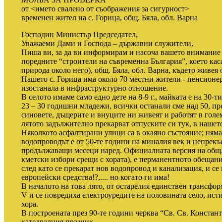
от <името свалено от съображения за сигурност>
временен жител на с. Горица, общ. Бяла, обл. Варна
Господин Министър Председател,
Уважаеми Дами и Господа – държавни служители,
Пиша ви, за да ви информирам и насоча вашето внимание
поредните “строители на съвременна България”, което каса
природа около него), общ. Бяла, обл. Варна, където живея 
Нашето с. Горица има около 70 местни жители - пенсионер
изостанала в инфраструктурно отношение.
В селото имаме само едно дете на 8-9 г., майката е на 30-
23 – 30 годишни младежи, всички останали сме над 50, пр
синовете, дъщерите и внуците ни живеят и работят в голе
лятото задължително прекарват отпуските си тук, в нашето
Няколкото асфалтирани улици са в окаяно състояние; няма
водопроводът е от 50-те години на миналия век и непрекъс
продължаващи месеци наред. Официалната версия на общ.
кметски избори срещи с хората), е перманентното обещани
след като се прекарат нов водопровод и канализация, и се
европейски средства!?,.... но когато ги има!
В началото на това лято, от остарелия единствен трансфо
V и се повредиха електроуредите на половината село, ист
хора.
В построената през 90-те години черква “Св. Св. Констан
катедралния празник.