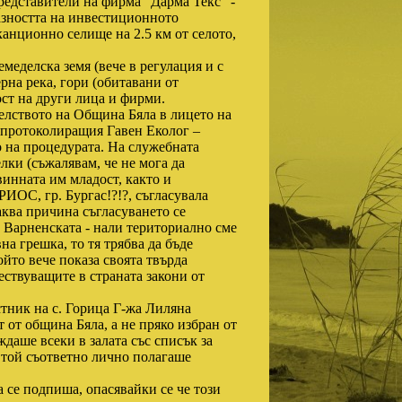
едставители на фирма “Дарма Текс” -
разността на инвестиционното
канционно селище на 2.5 км от селото,
меделска земя (вече в регулация и с
ерна река, гори (обитавани от
ност на други лица и фирми.
елството на Община Бяла в лицето на
и протоколиращия Гавен Еколог –
о на процедурата. На служебната
ки (съжалявам, че не мога да
инната им младост, както и
РИОС, гр. Бургас!?!?, съгласувала
аква причина съгласуването се
т Варненската - нали териториално сме
на грешка, то тя трябва да бъде
йто вече показа своята твърда
ествуващите в страната закони от
тник на с. Горица Г-жа Лиляна
 от община Бяла, а не пряко избран от
даше всеки в залата със списък за
а той съответно лично полагаше
а се подпиша, опасявайки се че този