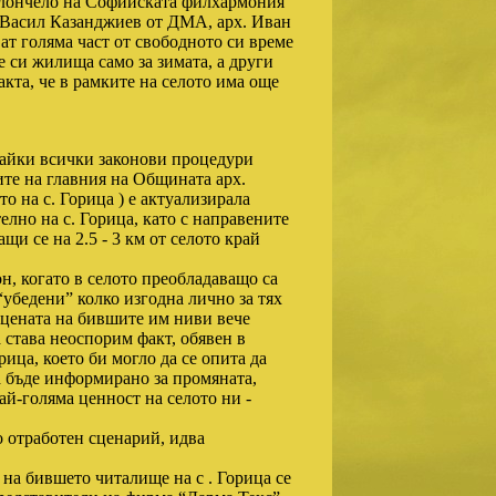
олончело на Софийската филхармония
. Васил Казанджиев от ДМА, арх. Иван
ат голяма част от свободното си време
е си жилища само за зимата, а други
акта, че в рамките на селото има още
вайки всички законови процедури
ите на главния на Общината арх.
о на с. Горица ) е актуализирала
но на с. Горица, като с направените
и се на 2.5 - 3 км от селото край
н, когато в селото преобладаващо са
“убедени” колко изгодна лично за тях
цената на бившите им ниви вече
става неоспорим факт, обявен в
ица, което би могло да се опита да
а бъде информирано за промяната,
ай-голяма ценност на селото ни -
о отработен сценарий, идва
на на бившето читалище на с . Горица се