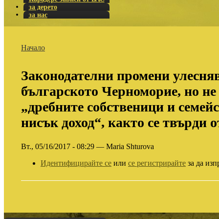
за дерето
за нас
Начало
Законодателни промени улесняв
българското Черноморие, но не 
„дребните собственици и семейс
нисък доход“, както се твърди 
Вт., 05/16/2017 - 08:29 — Maria Shturova
Идентифицирайте се
или
се регистрирайте
за да изп