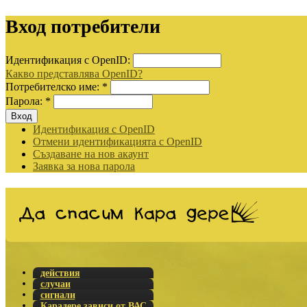
Вход потребители
Идентификация с OpenID:
Какво представлява OpenID?
Потребителско име:
*
Парола:
*
Идентификация с OpenID
Отмени идентификацията с OpenID
Създаване на нов акаунт
Заявка за нова парола
действия
случаи
сигнали
Карадере зависи от ВАС