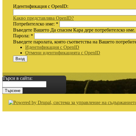
Идентификация с OpenID:
Какво представлява OpenID?
Потребителско име:
*
Въведете Вашето Да спасим Кара дере потребителско име.
Парола:
*
Въведете паролата, която съответства на Вашето потребит
Идентификация с OpenID
Отмени идентификацията с OpenID
Търси в сайта: