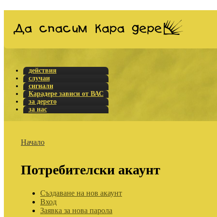
действия
случаи
сигнали
Карадере зависи от ВАС
за дерето
за нас
Начало
Потребителски акаунт
Създаване на нов акаунт
Вход
Заявка за нова парола