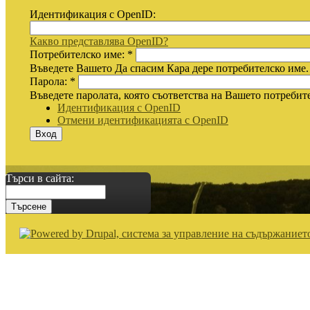
Идентификация с OpenID:
Какво представлява OpenID?
Потребителско име:
*
Въведете Вашето Да спасим Кара дере потребителско име.
Парола:
*
Въведете паролата, която съответства на Вашето потребит
Идентификация с OpenID
Отмени идентификацията с OpenID
Търси в сайта: