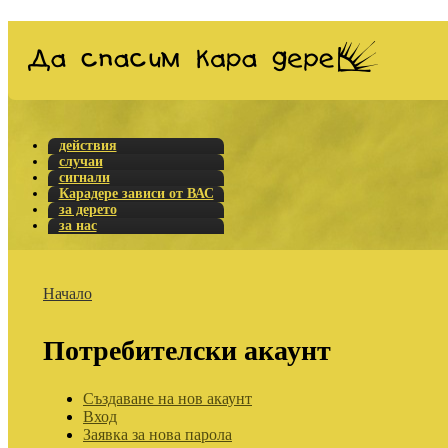
действия
случаи
сигнали
Карадере зависи от ВАС
за дерето
за нас
Начало
Потребителски акаунт
Създаване на нов акаунт
Вход
Заявка за нова парола