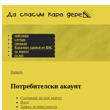
действия
случаи
сигнали
Карадере зависи от ВАС
за дерето
за нас
Начало
Потребителски акаунт
Създаване на нов акаунт
Вход
Заявка за нова парола