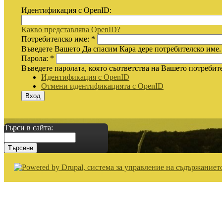
Идентификация с OpenID:
Какво представлява OpenID?
Потребителско име:
*
Въведете Вашето Да спасим Кара дере потребителско име.
Парола:
*
Въведете паролата, която съответства на Вашето потребит
Идентификация с OpenID
Отмени идентификацията с OpenID
Търси в сайта: