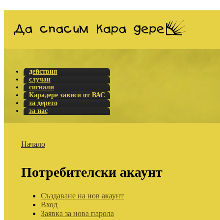
действия
случаи
сигнали
Карадере зависи от ВАС
за дерето
за нас
Начало
Потребителски акаунт
Създаване на нов акаунт
Вход
Заявка за нова парола