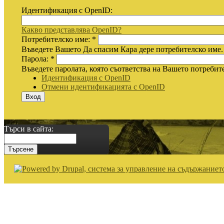
Идентификация с OpenID:
Какво представлява OpenID?
Потребителско име:
*
Въведете Вашето Да спасим Кара дере потребителско име.
Парола:
*
Въведете паролата, която съответства на Вашето потребит
Идентификация с OpenID
Отмени идентификацията с OpenID
Търси в сайта: