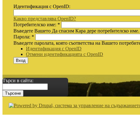
Идентификация с OpenID:
Какво представлява OpenID?
Потребителско име:
*
Въведете Вашето Да спасим Кара дере потребителско име.
Парола:
*
Въведете паролата, която съответства на Вашето потребит
Идентификация с OpenID
Отмени идентификацията с OpenID
Търси в сайта: