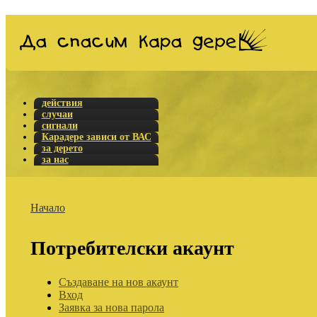
действия
случаи
сигнали
Карадере зависи от ВАС
за дерето
за нас
Начало
Потребителски акаунт
Създаване на нов акаунт
Вход
Заявка за нова парола