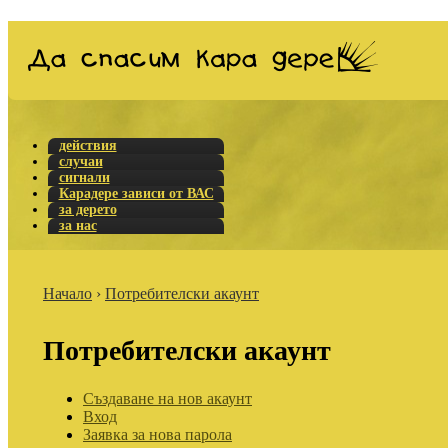
действия
случаи
сигнали
Карадере зависи от ВАС
за дерето
за нас
Начало
›
Потребителски акаунт
Потребителски акаунт
Създаване на нов акаунт
Вход
Заявка за нова парола