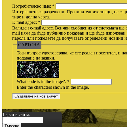
Потребителско име:
*
Интервалите са разрешени; Препинателните знаци, не са р
тире и долна черта.
E-mail адрес:
*
Валиден e-mail адрес. Всички съобщения от системата ще б
mail няма да бъде публично показван и ще бъде използван 
парола или пожелаете да получавате определени новини ил
CAPTCHA
Този въпрос удостоверява, че сте реален посетител, и н
подаване на заявки.
What code is in the image?:
*
Enter the characters shown in the image.
Търси в сайта: