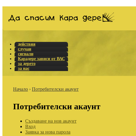
действия
случаи
сигнали
Карадере зависи от ВАС
за дерето
за нас
Начало
›
Потребителски акаунт
Потребителски акаунт
Създаване на нов акаунт
Вход
Заявка за нова парола