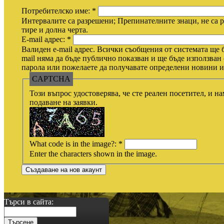
Потребителско име:
*
Интервалите са разрешени; Препинателните знаци, не са р
тире и долна черта.
E-mail адрес:
*
Валиден e-mail адрес. Всички съобщения от системата ще б
mail няма да бъде публично показван и ще бъде използван 
парола или пожелаете да получавате определени новини ил
CAPTCHA
Този въпрос удостоверява, че сте реален посетител, и н
подаване на заявки.
What code is in the image?:
*
Enter the characters shown in the image.
Търси в сайта: