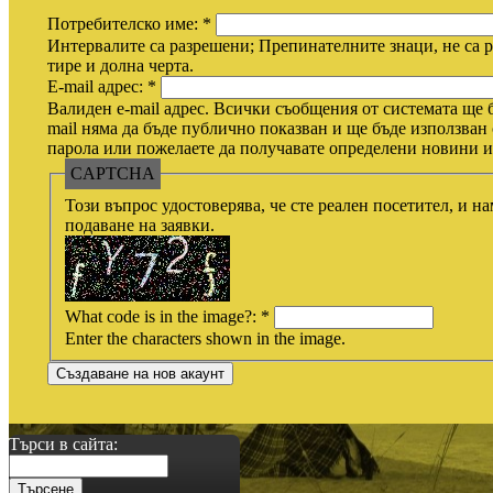
Потребителско име:
*
Интервалите са разрешени; Препинателните знаци, не са р
тире и долна черта.
E-mail адрес:
*
Валиден e-mail адрес. Всички съобщения от системата ще б
mail няма да бъде публично показван и ще бъде използван 
парола или пожелаете да получавате определени новини ил
CAPTCHA
Този въпрос удостоверява, че сте реален посетител, и н
подаване на заявки.
What code is in the image?:
*
Enter the characters shown in the image.
Търси в сайта: