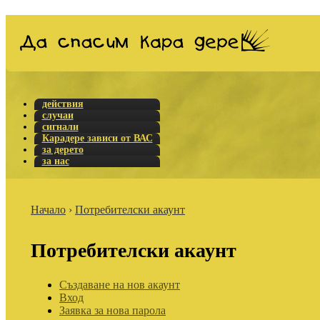
действия
случаи
сигнали
Карадере зависи от ВАС
за дерето
за нас
Начало
›
Потребителски акаунт
Потребителски акаунт
Създаване на нов акаунт
Вход
Заявка за нова парола