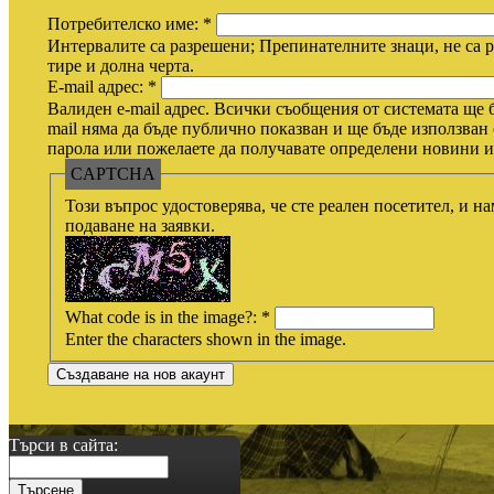
Потребителско име:
*
Интервалите са разрешени; Препинателните знаци, не са р
тире и долна черта.
E-mail адрес:
*
Валиден e-mail адрес. Всички съобщения от системата ще б
mail няма да бъде публично показван и ще бъде използван 
парола или пожелаете да получавате определени новини ил
CAPTCHA
Този въпрос удостоверява, че сте реален посетител, и н
подаване на заявки.
What code is in the image?:
*
Enter the characters shown in the image.
Търси в сайта: