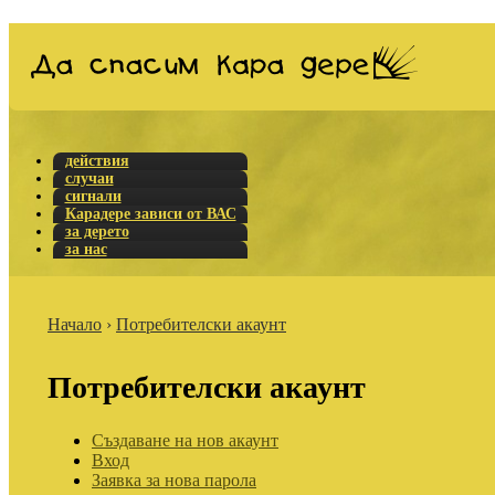
действия
случаи
сигнали
Карадере зависи от ВАС
за дерето
за нас
Начало
›
Потребителски акаунт
Потребителски акаунт
Създаване на нов акаунт
Вход
Заявка за нова парола