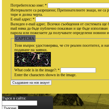
Потребителско име:
*
Интервалите са разрешени; Препинателните знаци, не са р
тире и долна черта.
E-mail адрес:
*
Валиден e-mail адрес. Всички съобщения от системата ще б
mail няма да бъде публично показван и ще бъде използван 
парола или пожелаете да получавате определени новини ил
CAPTCHA
Този въпрос удостоверява, че сте реален посетител, и н
подаване на заявки.
What code is in the image?:
*
Enter the characters shown in the image.
Търси в сайта: