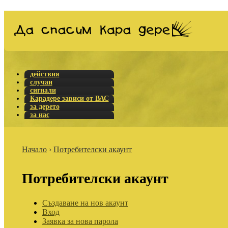
действия
случаи
сигнали
Карадере зависи от ВАС
за дерето
за нас
Начало
›
Потребителски акаунт
Потребителски акаунт
Създаване на нов акаунт
Вход
Заявка за нова парола