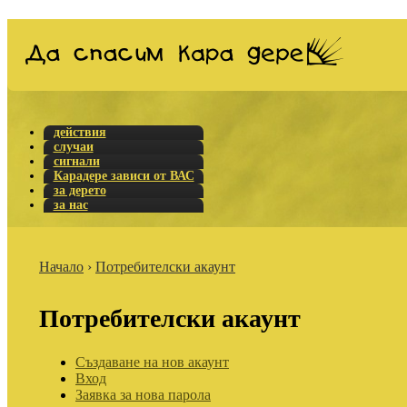
действия
случаи
сигнали
Карадере зависи от ВАС
за дерето
за нас
Начало
›
Потребителски акаунт
Потребителски акаунт
Създаване на нов акаунт
Вход
Заявка за нова парола