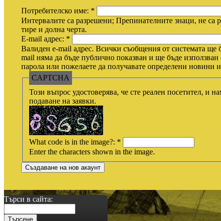
Потребителско име:
*
Интервалите са разрешени; Препинателните знаци, не са р
тире и долна черта.
E-mail адрес:
*
Валиден e-mail адрес. Всички съобщения от системата ще б
mail няма да бъде публично показван и ще бъде използван 
парола или пожелаете да получавате определени новини ил
CAPTCHA
Този въпрос удостоверява, че сте реален посетител, и н
подаване на заявки.
What code is in the image?:
*
Enter the characters shown in the image.
Търси в сайта: