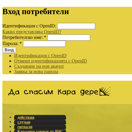
Вход потребители
Идентификация с OpenID:
Какво представлява OpenID?
Потребителско име:
*
Парола:
*
Идентификация с OpenID
Отмени идентификацията с OpenID
Създаване на нов акаунт
Заявка за нова парола
действия
случаи
сигнали
Карадере зависи от ВАС