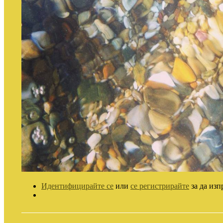
Идентифицирайте се
или
се регистрирайте
за да изп