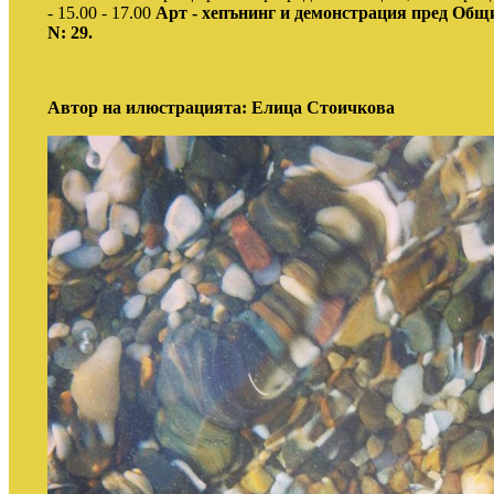
- 15.00 - 17.00
Арт - хепънинг и демонстрация пред Общ
N: 29.
Автор на илюстрацията: Елица Стоичкова