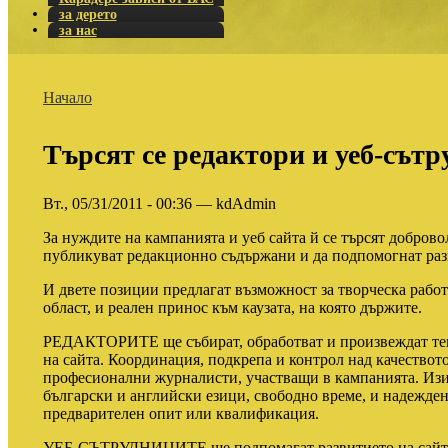
за дерето
за нас
Начало
Търсят се редактори и уеб-сът
Вт., 05/31/2011 - 00:36 — kdAdmin
За нуждите на кампанията и уеб сайта й се търсят доброво
публикуват редакционно съдържани и да подпомогнат разв
И двете позиции предлагат възможност за творческа работ
област, и реален принос към каузата, на която държите.
РЕДАКТОРИТЕ ще събират, обработват и произвеждат тек
на сайта. Координация, подкрепа и контрол над качествот
професионални журналисти, участващи в кампанията. Изи
български и английски езици, свободно време, и надежден
предварителен опит или квалификация.
УЕБ-СЪТРУДНИЦИТЕ ще подпомагат развитието на сайта 