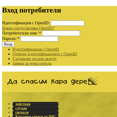
Вход потребители
Идентификация с OpenID:
Какво представлява OpenID?
Потребителско име:
*
Парола:
*
Идентификация с OpenID
Отмени идентификацията с OpenID
Създаване на нов акаунт
Заявка за нова парола
действия
случаи
сигнали
Карадере зависи от ВАС