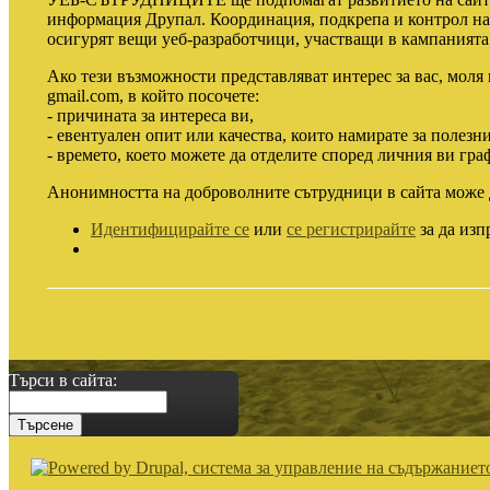
информация Друпал. Координация, подкрепа и контрол над
осигурят вещи уеб-разработчици, участващи в кампанията
Ако тези възможности представляват интерес за вас, моля и
gmail.com, в който посочете:
- причината за интереса ви,
- евентуален опит или качества, които намирате за полезни
- времето, което можете да отделите според личния ви гра
Анонимността на доброволните сътрудници в сайта може д
Идентифицирайте се
или
се регистрирайте
за да изп
Търси в сайта: