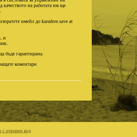
 качеството на работата им ще
.
зпратете имейл до karadere.save at
, и
фик.
а бъде гарантирана.
ращате коментари