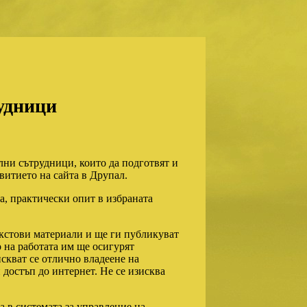
рудници
лни сътрудници, които да подготвят и
итието на сайта в Друпал.
а, практически опит в избраната
стови материали и ще ги публикуват
о на работата им ще осигурят
скват се отлично владеене на
 достъп до интернет. Не се изисква
в системата за управление на