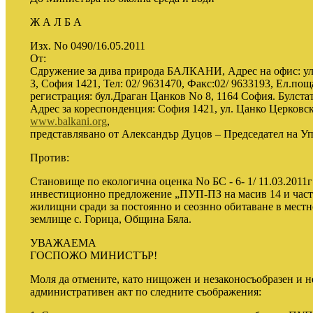
Ж А Л Б А
Изх. No 0490/16.05.2011
От:
Сдружение за дива природа БАЛКАНИ, Адрес на офис: ул. 
3, София 1421, Тел: 02/ 9631470, Факс:02/ 9633193, Ел.пощ
регистрация: бул.Драган Цанков No 8, 1164 София. Булста
Адрес за кореспонденция: София 1421, ул. Цанко Церковски 
www.balkani.org
,
представлявано от Александър Дуцов – Председател на Уп
Против:
Становище по екологична оценка No БС - 6- 1/ 11.03.2011
инвестиционно предложение „ПУП-ПЗ на масив 14 и част 
жилищни сради за постоянно и сеознно обитаване в местно
землище с. Горица, Община Бяла.
УВАЖАЕМА
ГОСПОЖО МИНИСТЪР!
Моля да отмените, като нищожен и незаконосъобразен и 
административен акт по следните съображения: