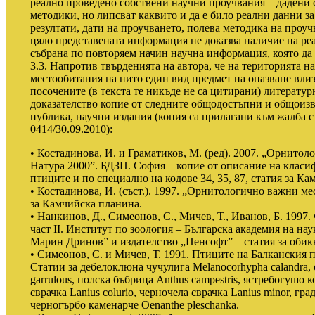
реално проведено собствени научни проучвания – дадени 
методики, но липсват каквито и да е било реални данни з
резултати, дати на проучването, полева методика на проучв
цяло представената информация не доказва наличие на ре
събрана по повторяем начин научна информация, която да
3.3. Напротив твърденията на автора, че на територията 
местообитания на нито един вид предмет на опазване влиз
посочените (в текста те никъде не са цитирани) литерату
доказателство копие от следните общодостъпни и общоизв
публика, научни издания (копия са прилагани към жалба 
0414/30.09.2010):
• Костадинова, И. и Граматиков, М. (ред). 2007. „Орнитол
Натура 2000”. БДЗП. София – копие от описание на класи
птиците и по специално на кодове 34, 35, 87, статия за К
• Костадинова, И. (съст.). 1997. „Орнитологично важни ме
за Камчийска планина.
• Нанкинов, Д., Симеонов, С., Мичев, Т., Иванов, Б. 1997.
част II. Институт по зоология – Българска академия на н
Марин Дринов” и издателство „Пенсофт” – статия за обикн
• Симеонов, С. и Мичев, Т. 1991. Птиците на Балканския 
Статии за дебелоклюна чучулига Melanocorhypha calandra,
garrulous, полска бъбрица Anthus campestris, ястребогушо к
сврачка Lanius colurio, черночела сврачка Lanius minor, гра
черногърбо каменарче Oenanthe pleschanka.