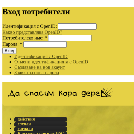
Вход потребители
Идентификация с OpenID:
Какво представлява OpenID?
Потребителско име:
*
Парола:
*
Идентификация с OpenID
Отмени идентификацията с OpenID
Създаване на нов акаунт
Заявка за нова парола
действия
случаи
сигнали
Карадере зависи от ВАС