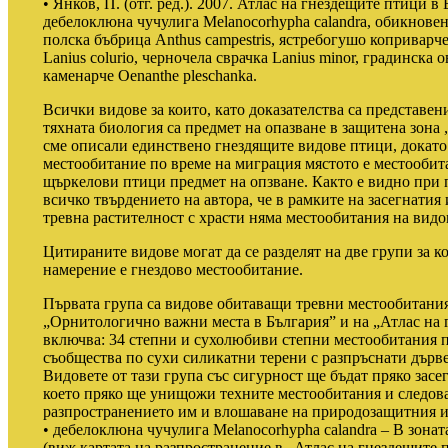
• Янков, П. (отг. ред.). 2007. Атлас на гнездещите птици в
дебелоклюна чучулига Melanocorhypha calandra, обикновена
полска бъбрица Anthus campestris, ястребогушо коприварче 
Lanius colurio, черночела сврачка Lanius minor, градинска 
каменарче Oenanthe pleschanka.
Всички видове за които, като доказателства са представе
тяхната биология са предмет на опазване в защитена зона
сме описали единствено гнездящите видове птици, докато 
местообитание по време на миграция мястото е местообит
щъркелови птици предмет на опзване. Както е видно при 
всичко твърдението на автора, че в рамките на засегнатия 
тревна растителност с храсти няма местообитания на видо
Цитираните видове могат да се разделят на две групи за 
намерение е гнездово местообитание.
Първата група са видове обитаващи тревни местообитания
„Орнитологично важни места в България” и на „Атлас на 
включва: 34 степни и сухолюбиви степни местообитания п
съобщества по сухи силикатни терени с разпръснати дърве
Видовете от тази група със сигурност ще бъдат пряко зас
което пряко ще унищожи техните местообитания и следова
разпространението им и влошаване на природозащитния им 
• дебелоклюна чучулига Melanocorhypha calandra – В зонат
(виж картата на разпространение в „Атлас на гнездещите 