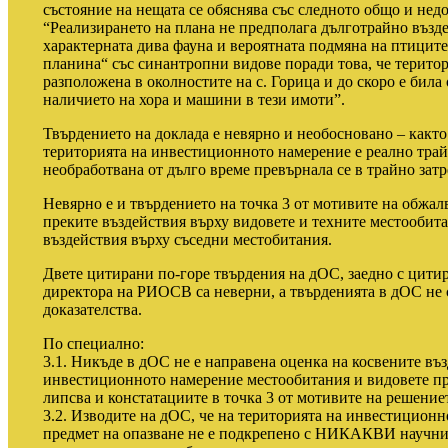
състояние на нещата се обяснява със следното общо и недо
“Реализирането на плана не предполага дълготрайно възде
характерната дива фауна и вероятната подмяна на птиците
планина“ със синантропни видове поради това, че територи
разположена в околностите на с. Горица и до скоро е била 
наличието на хора и машини в тези имоти”.
Твърдението на доклада е невярно и необосновано – какт
територията на инвестиционното намерение е реално трай
необработвана от дълго време превърнала се в трайно затр
Невярно е и твърдението на точка 3 от мотивите на обжал
преките въздействия върху видовете и техните местообита
въздействия върху съседни местобитания.
Двете цитирани по-горе твърдения на дОС, заедно с цити
директора на РИОСВ са неверни, а твърденията в дОС не 
доказателства.
По специално:
3.1. Никъде в дОС не е направена оценка на косвените въ
инвестиционното намерение местообитания и видовете пр
липсва и констатациите в точка 3 от мотивите на решение
3.2. Изводите на дОС, че на територията на инвестиционн
предмет на опазване не е подкрепено с НИКАКВИ научни 