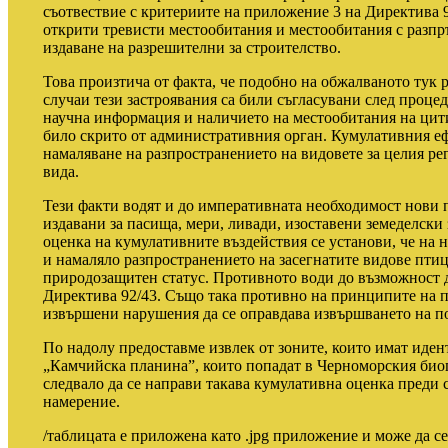
съотвествие с критериите на приложение 3 на Директива 
открити тревисти местообитания и местообитания с разпръ
издаване на разрешителни за строителство.
Това произтича от факта, че подобно на обжалваното тук 
случаи тези застроявания са били съгласувани след процед
научна информация и наличието на местообитания на цити
било скрито от административния орган. Кумулативния еф
намаляване на разпространението на видовете за целия ре
вида.
Тези факти водят и до императивната необходимост нови 
издавани за пасища, мери, ливади, изоставени земеделски 
оценка на кумулативните въздействия се установи, че на 
и намаляло разпространението на засегнатите видове птиц
природозащитен статус. Противното води до възможност д
Директива 92/43. Също така противно на принципите на п
извършени нарушения да се оправдава извършването на 
По надолу предоставме извлек от зоните, които имат иден
„Камчийска планина”, които попадат в Черноморския биог
следвало да се направи такава кумулативна оценка преди
намерение.
/таблицата е приложена като .jpg приложение и може да се