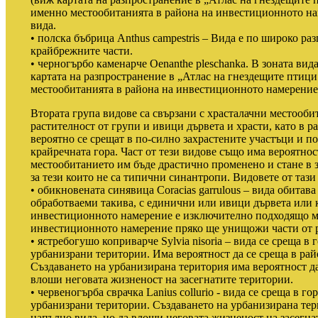
именно местообитанията в района на инвестиционното нам
вида.
• полска бъбрица Anthus campestris – Вида е по широко раз
крайбрежните части.
• черногърбо каменарче Oenanthe pleschanka. В зоната вид
картата на разпространение в „Атлас на гнездещите птици
местообитанията в района на инвестиционното намерение 
Втората група видове са свързани с храсталачни местооби
растителност от групи и ивици дървета и храсти, като в 
вероятно се срещат в по-силно захрастените участъци и по
крайречната гора. Част от тези видове също има вероятност
местообитанието им бъде драстично променено и стане в з
за тези които не са типични синантропи. Видовете от тази 
• обикновената синявица Coracias garrulous – вида обита
обработваеми такива, с единични или ивици дървета или 
инвестиционното намерение е изключително подходящо ме
инвестиционното намерение пряко ще унищожи части от р
• ястребогушо коприварче Sylvia nisoria – вида се среща в
урбанизрани територии. Има вероятност да се среща в ра
Създаването на урбанизирана територия има вероятност да
влоши неговата жизненост на засегнатите територии.
• червеногърба сврачка Lanius collurio - вида се среща в г
урбанизрани територии. Създаването на урбанизирана тер
напълно вида, но да влоши неговата жизненост на засегна