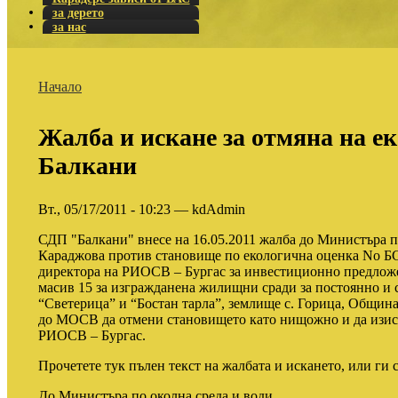
за дерето
за нас
Начало
Жалба и искане за отмяна на е
Балкани
Вт., 05/17/2011 - 10:23 — kdAdmin
СДП "Балкани" внесе на 16.05.2011 жалба до Министъра п
Караджова против становище по екологична оценка No БС -
директора на РИОСВ – Бургас за инвестиционно предложе
масив 15 за изгражданена жилищни сради за постоянно и 
“Светерица” и “Бостан тарла”, землище с. Горица, Общин
до МОСВ да отмени становището като нищожно и да изис
РИОСВ – Бургас.
Прочетете тук пълен текст на жалбата и искането, или ги с
До Министъра по околна среда и води