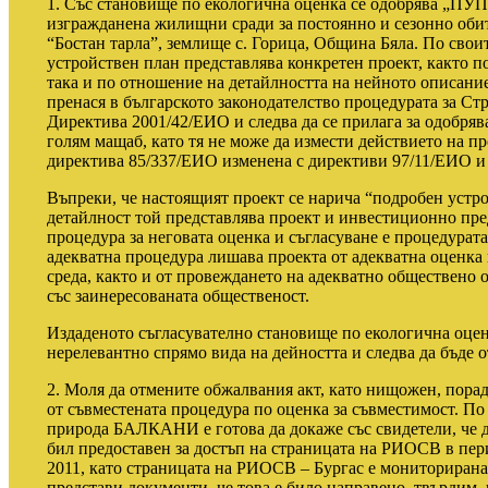
1. Със становище по екологична оценка се одобрява „ПУП-
изгражданена жилищни сради за постоянно и сезонно обит
“Бостан тарла”, землище с. Горица, Община Бяла. По сво
устройствен план представлява конкретен проект, както п
така и по отношение на детайлността на нейното описани
пренася в българското законодателство процедурата за Ст
Директива 2001/42/ЕИО и следва да се прилага за одобряв
голям мащаб, като тя не може да измести действието на 
директива 85/337/ЕИО изменена с директиви 97/11/ЕИО и
Въпреки, че настоящият проект се нарича “подробен устр
детайлност той представлява проект и инвестиционно пре
процедура за неговата оценка и съгласуване е процедура
адекватна процедура лишава проекта от адекватна оценка 
среда, както и от провеждането на адекватно обществено 
със заинересованата общественост.
Издаденото съгласувателно становище по екологична оце
нерелевантно спрямо вида на дейността и следва да бъде о
2. Моля да отмените обжалвания акт, като нищожен, пора
от съвместената процедура по оценка за съвместимост. П
природа БАЛКАНИ е готова да докаже със свидетели, че до
бил предоставен за достъп на страницата на РИОСВ в пер
2011, като страницата на РИОСВ – Бургас е мониториран
представи документи, че това е било направено, твърдим, 