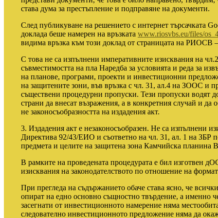
става дума за престъпление и подправяне на документи.
След публикуване на решението с интернет търсачката Go
доклада беше намерен на връзката
www.riosvbs.eu/files/os_
видима връзка към този доклад от страницата на РИОСВ –
С това не са изпълнени императивните изисквания на чл.25
съвместимостта на пла Наредба за условията и реда за из
на планове, програми, проекти и инвестиционни предложе
на защитените зони, във връзка с чл. 31, ал.4 на ЗООС и 
съществени процедурни пропуски. Тези пропуски водят д
страни да внесат възражения, а в конкретния случай и да 
не законосъобразността на издадения акт.
3. Издадения акт е незаконосъобразен. Не са изпълнени изи
Директива 92/43/ЕИО и съответно на чл. 31, ал. 1 на ЗБР 
предмета и целите на защитена зона Камчийска планина 
В рамките на проведената процедурата е бил изготвен д
изисквания на законодателството по отношение на формата
При прегледа на съдържанието обаче става ясно, че всички
опират на едно основно същностно твърдение, а именно ч
засегнати от инвестиционното намерение няма местообита
следователно инвестиционното предложение няма да окаж