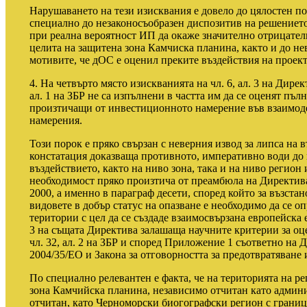
Нарушаването на тези изисквания е довело до цялостен по
специално до незаконосъобразен диспозитив на решениет
при реална вероятност ИП да окаже значително отрицател
целита на защитена зона Камчиска планина, както и до нев
мотивите, че дОС е оценил преките въздействия на проект
4. На четвърто място изискванията на чл. 6, ал. 3 на Дире
ал. 1 на ЗБР не са изпълнени в частта им да се оценят пъ
произтичащи от инвестиционното намерение във взаимод
намерения.
Този порок е пряко свързан с неверния извод за липса на 
констатация доказваща противното, императивно води до 
въздействието, както на ниво зона, така и на ниво регион
необходимост пряко произтича от преамбюла на Директи
2000, а именно в параграф десети, според който за възста
видовете в добър статус на опазване е необходимо да се 
територии с цел да се създаде взаимосвързана европейска
3 на същата Директива залашаща научните критерии за оце
чл. 32, ал. 2 на ЗБР и според Приложение 1 съответно на 
2004/35/ЕО и Закона за отговорността за предотвратяване
По специално релевантен е факта, че на територията на р
зона Камчийска планина, независимо отчитан като админи
отчитан, като Черноморски биогографски регион с границ