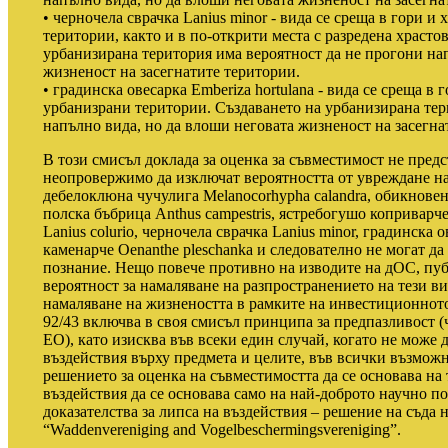
• черночела сврачка Lanius minor - вида се среща в гори и
територии, както и в по-открити места с разредена храсто
урбанизирана територия има вероятност да не прогони на
жизненост на засегнатите територии.
• градинска овесарка Emberiza hortulana - вида се среща в
урбанизрани територии. Създаването на урбанизирана тер
напълно вида, но да влоши неговата жизненост на засегна
В този смисъл доклада за оценка за съвместимост не пред
неопровержимо да изключат вероятността от увреждане на
дебелоклюна чучулига Melanocorhypha calandra, обикновена
полска бъбрица Anthus campestris, ястребогушо коприварче 
Lanius colurio, черночела сврачка Lanius minor, градинска 
каменарче Oenanthe pleschanka и следователно не могат да 
познание. Нещо повече противно на изводите на дОС, пу
вероятност за намаляване на разпространението на тези ви
намаляване на жизнеността в рамките на инвестиционното
92/43 включва в своя смисъл принципа за предпазливост (ч
ЕО), като изисква във всеки един случай, когато не може 
въздействия върху предмета и целите, във всички възмож
решението за оценка на съвместимостта да се основава на 
въздействия да се основава само на най-доброто научно п
доказателства за липса на въздействия – решение на съда
“Waddenvereniging and Vogelbeschermingsvereniging”.