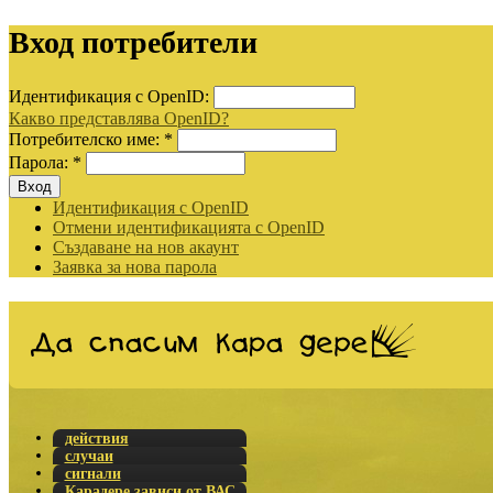
Вход потребители
Идентификация с OpenID:
Какво представлява OpenID?
Потребителско име:
*
Парола:
*
Идентификация с OpenID
Отмени идентификацията с OpenID
Създаване на нов акаунт
Заявка за нова парола
действия
случаи
сигнали
Карадере зависи от ВАС