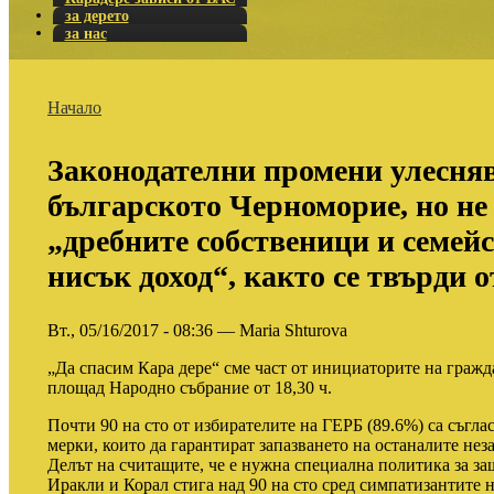
за дерето
за нас
Начало
Законодателни промени улесняв
българското Черноморие, но не 
„дребните собственици и семейс
нисък доход“, както се твърди 
Вт., 05/16/2017 - 08:36 — Maria Shturova
„Да спасим Кара дере“ сме част от инициаторите на гражда
площад Народно събрание от 18,30 ч.
Почти 90 на сто от избирателите на ГЕРБ (89.6%) са съгла
мерки, които да гарантират запазването на останалите не
Делът на считащите, че е нужна специална политика за за
Иракли и Корал стига над 90 на сто сред симпатизантите 