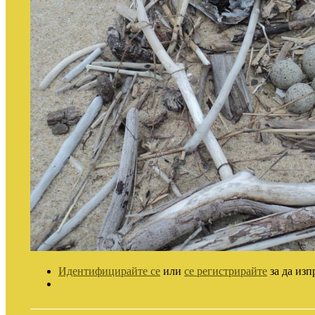
Идентифицирайте се
или
се регистрирайте
за да изп