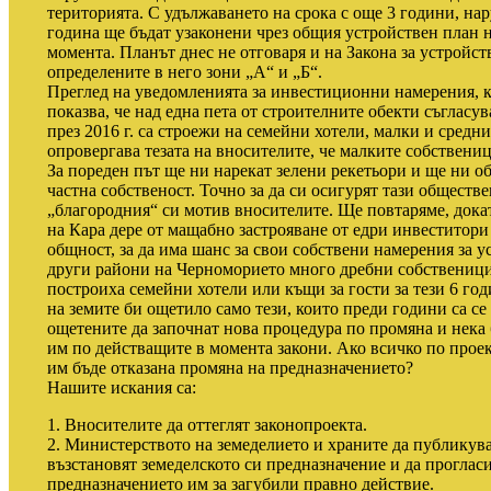
територията. С удължаването на срока с още 3 години, на
година ще бъдат узаконени чрез общия устройствен план н
момента. Планът днес не отговаря и на Закона за устройс
определените в него зони „А“ и „Б“.
Преглед на уведомленията за инвестиционни намерения, 
показва, че над една пета от строителните обекти съглас
през 2016 г. са строежи на семейни хотели, малки и средн
опровергава тезата на вносителите, че малките собствениц
За пореден път ще ни нарекат зелени рекетьори и ще ни об
частна собственост. Точно за да си осигурят тази обществе
„благородния“ си мотив вносителите. Ще повтаряме, докат
на Кара дере от мащабно застрояване от едри инвеститори
общност, за да има шанс за свои собствени намерения за у
други райони на Черноморието много дребни собственици
построиха семейни хотели или къщи за гости за тези 6 го
на земите би ощетило само тези, които преди години са се
ощетените да започнат нова процедура по промяна и нека
им по действащите в момента закони. Ако всичко по проект
им бъде отказана промяна на предназначението?
Нашите искания са:
1. Вносителите да оттеглят законопроекта.
2. Министерството на земеделието и храните да публикува
възстановят земеделското си предназначение и да проглас
предназначението им за загубили правно действие.