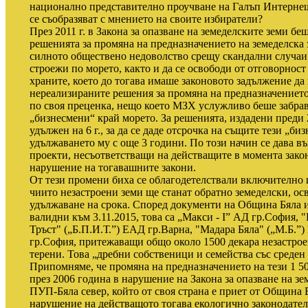
национално представително проучване на Галъп Интерне
се съобразяват с мнението на своите избиратели?
През 2011 г. в Закона за опазване на земеделските земи б
решенията за промяна на предназначението на земеделска 
силното обществено недоволство срещу скандални случаи 
строежи по морето, както и да се освободи от отговорнос
храните, което до тогава имаше законовото задължение да
нереализираните решения за промяна на предназначението 
по своя преценка, нещо което МЗХ услужливо беше забрав
„бизнесмени“ край морето. За решенията, издадени преди 
удължен на 6 г., за да се даде отсрочка на същите тези „б
удължаването му с още 3 години. По този начин се дава в
проекти, несъответстващи на действащите в момента закон
нарушение на тогавашните закони.
От тези промени биха се облагодетелствали включително и
чиито незастроени земи ще станат обратно земеделски, ос
удължаване на срока. Според документи на Община Бяла 
валидни към 3.11.2015, това са „Макси - І” АД гр.София
Тръст" („Б.П.И.Т.”) ЕАД гр.Варна, "Мадара Бяла" („М.Б.
гр.София, притежаващи общо около 1500 декара незастрое
терени. Това „дребни собственици и семейства със среден 
Припомняме, че промяна на предназначението на тези 1 5
през 2006 година в нарушение на Закона за опазване на зе
ПУП-Бяла север, който от своя страна е приет от Община Б
нарушение на действащото тогава екологично законодателс