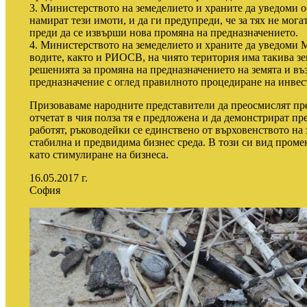
3. Министерството на земеделието и храните да уведоми о
намират тези имоти, и да ги предупреди, че за тях не мога
преди да се извърши нова промяна на предназначението.
4. Министерството на земеделието и храните да уведоми 
водите, както и РИОСВ, на чиято територия има такива зем
решенията за промяна на предназначението на земята и въ
предназначение с оглед правилното процедиране на инвес
Призоваваме народните представители да преосмислят пре
отчетат в чия полза тя е предложена и да демонстрират пр
работят, ръководейки се единствено от върховенството на 
стабилна и предвидима бизнес среда. В този си вид проме
като стимулиране на бизнеса.
16.05.2017 г.
София