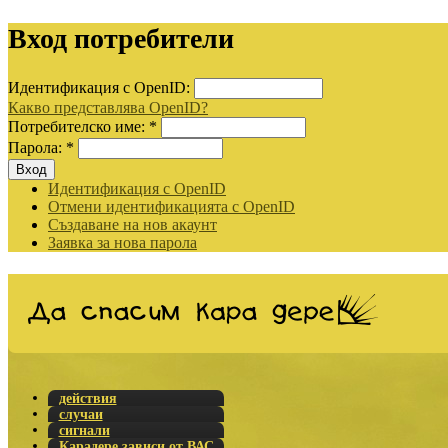
Вход потребители
Идентификация с OpenID:
Какво представлява OpenID?
Потребителско име:
*
Парола:
*
Идентификация с OpenID
Отмени идентификацията с OpenID
Създаване на нов акаунт
Заявка за нова парола
действия
случаи
сигнали
Карадере зависи от ВАС