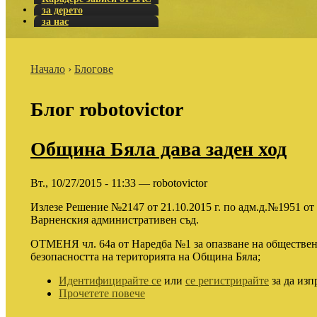
за дерето
за нас
Начало
›
Блогове
Блог robotovictor
Община Бяла дава заден ход
Вт., 10/27/2015 - 11:33 — robotovictor
Излезе Решение №2147 от 21.10.2015 г. по адм.д.№1951 от 
Варненския административен съд.
ОТМЕНЯ чл. 64а от Наредба №1 за опазване на обществен
безопасността на територията на Община Бяла;
Идентифицирайте се
или
се регистрирайте
за да изп
Прочетете повече