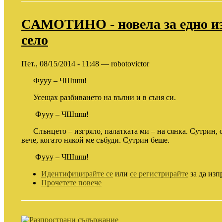
САМОТИНО - новела за едно и
село
Пет., 08/15/2014 - 11:48 — robotovictor
Фууу – ЧШшш!
Усещах разбиването на вълни и в съня си.
Фууу – ЧШшш!
Слънцето – изгряло, палатката ми – на сянка. Сутрин, обе
вече, когато някой ме събуди. Сутрин беше.
Фууу – ЧШшш!
Идентифицирайте се
или
се регистрирайте
за да изп
Прочетете повече